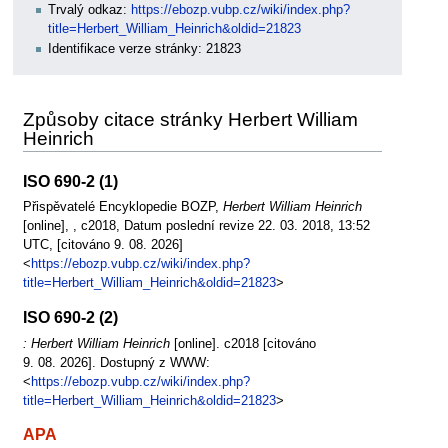
Trvalý odkaz:
https://ebozp.vubp.cz/wiki/index.php?
title=Herbert_William_Heinrich&oldid=21823
Identifikace verze stránky: 21823
Způsoby citace stránky Herbert William
Heinrich
ISO 690-2 (1)
Přispěvatelé Encyklopedie BOZP,
Herbert William Heinrich
[online], , c2018, Datum poslední revize 22. 03. 2018, 13:52
UTC, [citováno 9. 08. 2026]
<
https://ebozp.vubp.cz/wiki/index.php?
title=Herbert_William_Heinrich&oldid=21823
>
ISO 690-2 (2)
: Herbert William Heinrich
[online]. c2018 [citováno
9. 08. 2026]. Dostupný z WWW:
<
https://ebozp.vubp.cz/wiki/index.php?
title=Herbert_William_Heinrich&oldid=21823
>
APA