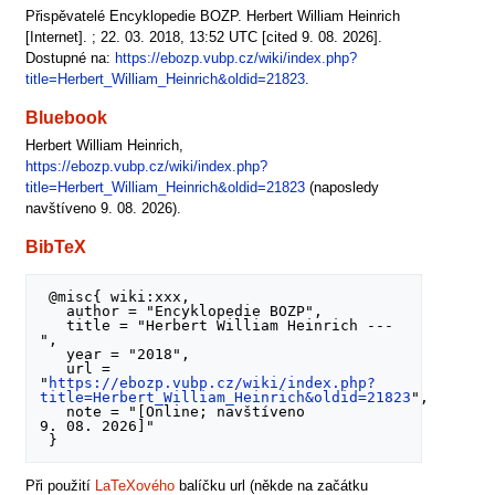
Přispěvatelé Encyklopedie BOZP. Herbert William Heinrich
[Internet]. ; 22. 03. 2018, 13:52 UTC [cited 9. 08. 2026].
Dostupné na:
https://ebozp.vubp.cz/wiki/index.php?
title=Herbert_William_Heinrich&oldid=21823
.
Bluebook
Herbert William Heinrich,
https://ebozp.vubp.cz/wiki/index.php?
title=Herbert_William_Heinrich&oldid=21823
(naposledy
navštíveno 9. 08. 2026).
BibTeX
 @misc{ wiki:xxx,

   author = "Encyklopedie BOZP",

   title = "Herbert William Heinrich --- 
",

   year = "2018",

   url = 
"
https://ebozp.vubp.cz/wiki/index.php?
title=Herbert_William_Heinrich&oldid=21823
",

   note = "[Online; navštíveno 
9. 08. 2026]"

Při použití
LaTeXového
balíčku url (někde na začátku