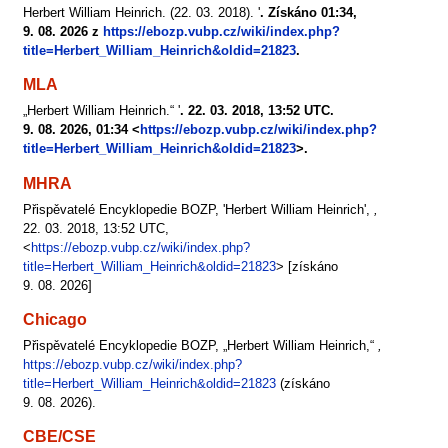
Herbert William Heinrich. (22. 03. 2018). '
. Získáno 01:34,
9. 08. 2026 z
https://ebozp.vubp.cz/wiki/index.php?
title=Herbert_William_Heinrich&oldid=21823
.
MLA
„Herbert William Heinrich.“ '
. 22. 03. 2018, 13:52 UTC.
9. 08. 2026, 01:34 <
https://ebozp.vubp.cz/wiki/index.php?
title=Herbert_William_Heinrich&oldid=21823
>.
MHRA
Přispěvatelé Encyklopedie BOZP, 'Herbert William Heinrich',
,
22. 03. 2018, 13:52 UTC,
<
https://ebozp.vubp.cz/wiki/index.php?
title=Herbert_William_Heinrich&oldid=21823
> [získáno
9. 08. 2026]
Chicago
Přispěvatelé Encyklopedie BOZP, „Herbert William Heinrich,“
,
https://ebozp.vubp.cz/wiki/index.php?
title=Herbert_William_Heinrich&oldid=21823
(získáno
9. 08. 2026).
CBE/CSE