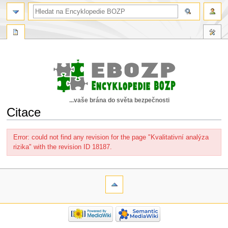
...vaše brána do světa bezpečnosti
Citace
Skočit
Skočit
Error: could not find any revision for the page "Kvalitativní analýza
na
na
rizika" with the revision ID 18187.
navigaci
vyhledávání