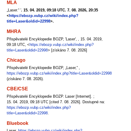
MLA
„Laser.“ '
. 15. 04. 2019, 09:18 UTC. 7. 08. 2026, 20:35
<
https://ebozp.vubp.cz/wiki/index.php?
title=Laser&oldid=22998
>.
MHRA
Přispěvatelé Encyklopedie BOZP, 'Laser',
,
15. 04. 2019,
09:18 UTC, <
https://ebozp.vubp.cz/wiki/index.php?
title=Laser&oldid=22998
> [získáno 7. 08. 2026]
Chicago
Přispěvatelé Encyklopedie BOZP, „Laser,“
,
https://ebozp.vubp.cz/wiki/index.php?title=Laser&oldid=22998
(získáno 7. 08. 2026).
CBE/CSE
Přispěvatelé Encyklopedie BOZP. Laser [Internet]. ;
15. 04. 2019, 09:18 UTC [cited 7. 08. 2026]. Dostupné na:
https://ebozp.vubp.cz/wiki/index.php?
title=Laser&oldid=22998
.
Bluebook
Laser,
https://ebozp.vubp.cz/wiki/index.php?