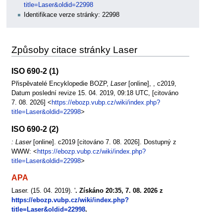
title=Laser&oldid=22998
Identifikace verze stránky: 22998
Způsoby citace stránky Laser
ISO 690-2 (1)
Přispěvatelé Encyklopedie BOZP,
Laser
[online], , c2019,
Datum poslední revize 15. 04. 2019, 09:18 UTC, [citováno
7. 08. 2026] <
https://ebozp.vubp.cz/wiki/index.php?
title=Laser&oldid=22998
>
ISO 690-2 (2)
: Laser
[online]. c2019 [citováno 7. 08. 2026]. Dostupný z
WWW: <
https://ebozp.vubp.cz/wiki/index.php?
title=Laser&oldid=22998
>
APA
Laser. (15. 04. 2019). '
. Získáno 20:35, 7. 08. 2026 z
https://ebozp.vubp.cz/wiki/index.php?
title=Laser&oldid=22998
.