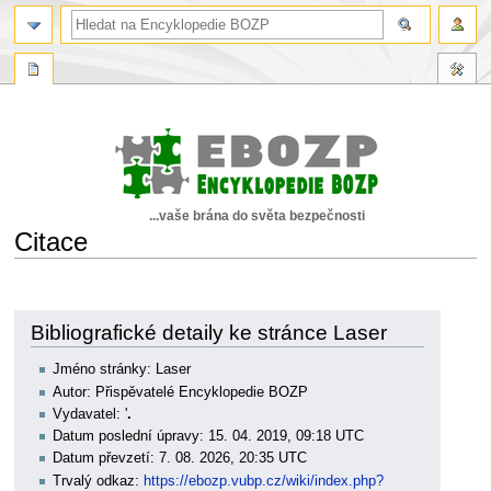
...vaše brána do světa bezpečnosti
Citace
Skočit
Skočit
na
na
navigaci
vyhledávání
Bibliografické detaily ke stránce Laser
Jméno stránky: Laser
Autor: Přispěvatelé Encyklopedie BOZP
Vydavatel: '
.
Datum poslední úpravy: 15. 04. 2019, 09:18 UTC
Datum převzetí: 7. 08. 2026, 20:35 UTC
Trvalý odkaz:
https://ebozp.vubp.cz/wiki/index.php?