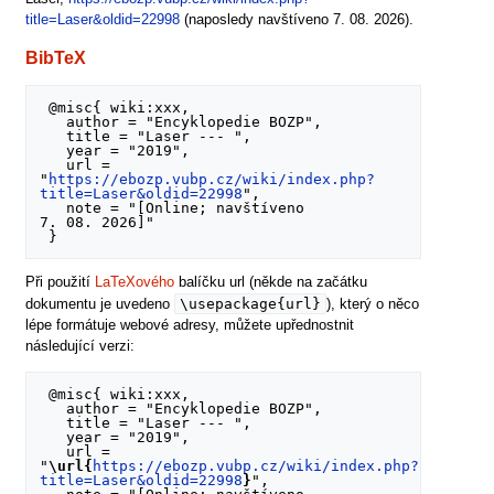
title=Laser&oldid=22998
(naposledy navštíveno 7. 08. 2026).
BibTeX
 @misc{ wiki:xxx,

   author = "Encyklopedie BOZP",

   title = "Laser --- ",

   year = "2019",

   url = 
"
https://ebozp.vubp.cz/wiki/index.php?
title=Laser&oldid=22998
",

   note = "[Online; navštíveno 
7. 08. 2026]"

Při použití
LaTeXového
balíčku url (někde na začátku
\usepackage{url}
dokumentu je uvedeno
), který o něco
lépe formátuje webové adresy, můžete upřednostnit
následující verzi:
 @misc{ wiki:xxx,

   author = "Encyklopedie BOZP",

   title = "Laser --- ",

   year = "2019",

   url = 
"
\url{
https://ebozp.vubp.cz/wiki/index.php?
title=Laser&oldid=22998
}
",
