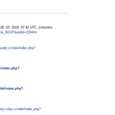
 28. 03. 2018, 07:42 UTC, [citováno
izik_BOZP&oldid=22043
>
.vubp.cz/wiki/index.php?
i/index.php?
iki/index.php?
ozp.vubp.cz/wiki/index.php?