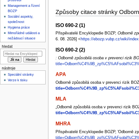
Management a řízení
Způsoby citace stránky Odborn
BOZP
Sociální aspekty,
společnost
ISO 690-2 (1)
Hygiena práce
Mimořádné události a
Přispěvatelé Encyklopedie BOZP,
Odborně způ
nežádoucí situace
6. 08. 2026] <
https://ebozp.vubp.cz/wiki/i
hledat
ISO 690-2 (2)
: Odborně způsobilá osoba v prevenci rizik B
title=Odborn%C4%9B_zp%C5%AFsobil%C3%A
nástroje
APA
Speciální stránky
Verze k tisku
Odborně způsobilá osoba v prevenci rizik BOZP
title=Odborn%C4%9B_zp%C5%AFsobil%C3%
MLA
„Odborně způsobilá osoba v prevenci rizik BOZ
title=Odborn%C4%9B_zp%C5%AFsobil%C3%
MHRA
Přispěvatelé Encyklopedie BOZP, 'Odborně zp
title=Odborn%C4%9B_zp%C5%AFsobil%C3%A