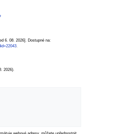
?
ed 6. 08. 2026]. Dostupné na:
did=22043
.
. 2026).
formátuje webové adresy, můžete upřednostnit