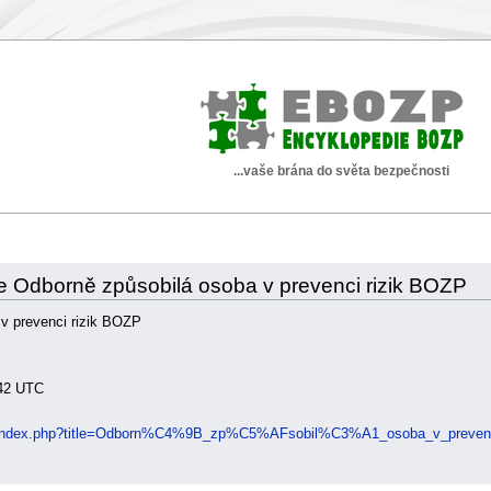
...vaše brána do světa bezpečnosti
nce Odborně způsobilá osoba v prevenci rizik BOZP
v prevenci rizik BOZP
:42 UTC
iki/index.php?title=Odborn%C4%9B_zp%C5%AFsobil%C3%A1_osoba_v_preven