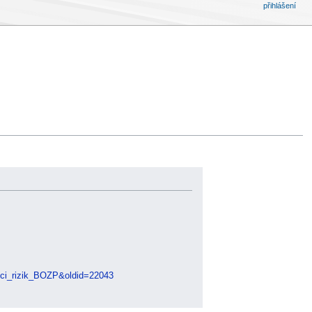
přihlášení
ci_rizik_BOZP&oldid=22043