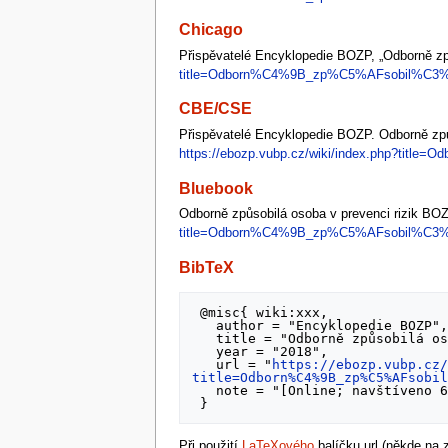
Chicago
Přispěvatelé Encyklopedie BOZP, „Odborně zp
title=Odborn%C4%9B_zp%C5%AFsobil%C3%A
CBE/CSE
Přispěvatelé Encyklopedie BOZP. Odborně způso
https://ebozp.vubp.cz/wiki/index.php?tit
Bluebook
Odborně způsobilá osoba v prevenci rizik BO
title=Odborn%C4%9B_zp%C5%AFsobil%C3%A
BibTeX
 @misc{ wiki:xxx,

   author = "Encyklopedie BOZP",

   title = "Odborně způsobilá osoba v prevenci rizik BOZP --- ",

   year = "2018",

   url = "
https://ebozp.vubp.cz
title=Odborn%C4%9B_zp%C5%AFsobi
   note = "[Online; navštíveno 6. 08. 2026]"

Při použití
LaTeXového
balíčku url (někde na