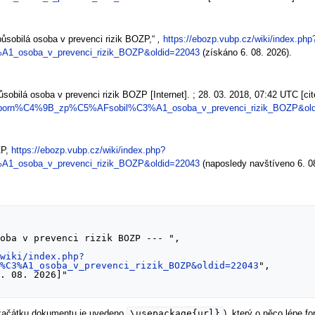
ůsobilá osoba v prevenci rizik BOZP,“
,
https://ebozp.vubp.cz/wiki/index.php
1_osoba_v_prevenci_rizik_BOZP&oldid=22043
(získáno 6. 08. 2026).
bilá osoba v prevenci rizik BOZP [Internet]. ; 28. 03. 2018, 07:42 UTC [cit
le=Odborn%C4%9B_zp%C5%AFsobil%C3%A1_osoba_v_prevenci_rizik_BOZP&ol
ZP,
https://ebozp.vubp.cz/wiki/index.php?
1_osoba_v_prevenci_rizik_BOZP&oldid=22043
(naposledy navštíveno 6. 08
/wiki/index.php?
l%C3%A1_osoba_v_prevenci_rizik_BOZP&oldid=22043
",

\usepackage{url}
 začátku dokumentu je uvedeno
), který o něco lépe 