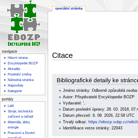
speciální stránka
navigace
Citace
Hlavní strana
Encyklopedie BOZP
Aktuality
Poslední změny
Skočit
Skočit
Bibliografické detaily ke strá
Náhodná stránka
na
na
Nápověda
navigaci
vyhledávání
Jméno stránky: Odborně způsobilá osoba 
Kategorie
Autor: Přispěvatelé Encyklopedie BOZP
portály
Vydavatel: '
.
Lidé
Datum poslední úpravy: 28. 03. 2018, 07
Stroje, technická
Datum převzetí: 6. 08. 2026, 22:58 UTC
zařízení a nářadí
Trvalý odkaz:
https://ebozp.vubp.cz/w
Materiály, látky,
energie
Identifikace verze stránky: 22043
Pracovní a životní
prostředí