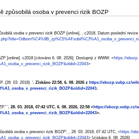
ě způsobilá osoba v prevenci rizik BOZP
sobilá osoba v prevenci rizik BOZP
[online], , c2018, Datum poslední revize
ndex.php?title=Odborn%C4%9B_zp%C5%AFsobil%C3%A1_osoba_v_prevenci_r
OZP
[online]. c2018 [citováno 6. 08. 2026]. Dostupný z WWW: <
https://ebozp
1_osoba_v_prevenci_rizik_BOZP&oldid=22043
>
. (28. 03. 2018). '
. Získáno 22:58, 6. 08. 2026 z
https://ebozp.vubp.cz/wik
A1_osoba_v_prevenci_rizik_BOZP&oldid=22043
.
P.“ '
. 28. 03. 2018, 07:42 UTC. 6. 08. 2026, 22:58 <
https://ebozp.vubp.cz/w
A1_osoba_v_prevenci_rizik_BOZP&oldid=22043
>.
ůsobilá osoba v prevenci rizik BOZP',
,
28. 03. 2018, 07:42 UTC, <
https://eb
1_osoba_v_prevenci_rizik_BOZP&oldid=22043
> [získáno 6. 08. 2026]