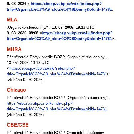
9. 08. 2026 z
https://ebozp.vubp.cz/wiki/index.php?
title=Organick%C3%A9_slou%C4%8Deniny&oldid=14781
.
MLA
„Organické sloučeniny.“ '
. 13. 07. 2006, 19:13 UTC.
9. 08. 2026, 08:08 <
https://ebozp.vubp.cz/wiki/index.php?
title=Organick%C3%A9_slou%C4%8Deniny&oldid=14781
>.
MHRA
Přispěvatelé Encyklopedie BOZP, 'Organické sloučeniny',
,
13. 07. 2006, 19:13 UTC,
<
https://ebozp.vubp.cz/wiki/index.php?
title=Organick%C3%A9_slou%C4%8Deniny&oldid=14781
>
[získáno 9. 08. 2026]
Chicago
Přispěvatelé Encyklopedie BOZP, „Organické sloučeniny,“
,
https://ebozp.vubp.cz/wiki/index.php?
title=Organick%C3%A9_slou%C4%8Deniny&oldid=14781
(získáno 9. 08. 2026).
CBE/CSE
Přispěvatelé Encyklopedie BOZP. Organické sloučeniny