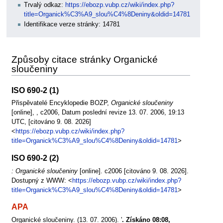
Trvalý odkaz:
https://ebozp.vubp.cz/wiki/index.php?
title=Organick%C3%A9_slou%C4%8Deniny&oldid=14781
Identifikace verze stránky: 14781
Způsoby citace stránky Organické
sloučeniny
ISO 690-2 (1)
Přispěvatelé Encyklopedie BOZP,
Organické sloučeniny
[online], , c2006, Datum poslední revize 13. 07. 2006, 19:13
UTC, [citováno 9. 08. 2026]
<
https://ebozp.vubp.cz/wiki/index.php?
title=Organick%C3%A9_slou%C4%8Deniny&oldid=14781
>
ISO 690-2 (2)
: Organické sloučeniny
[online]. c2006 [citováno 9. 08. 2026].
Dostupný z WWW: <
https://ebozp.vubp.cz/wiki/index.php?
title=Organick%C3%A9_slou%C4%8Deniny&oldid=14781
>
APA
Organické sloučeniny. (13. 07. 2006). '
. Získáno 08:08,