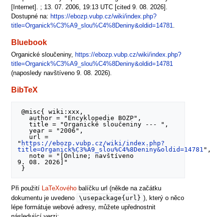
[Internet]. ; 13. 07. 2006, 19:13 UTC [cited 9. 08. 2026].
Dostupné na:
https://ebozp.vubp.cz/wiki/index.php?
title=Organick%C3%A9_slou%C4%8Deniny&oldid=14781
.
Bluebook
Organické sloučeniny,
https://ebozp.vubp.cz/wiki/index.php?
title=Organick%C3%A9_slou%C4%8Deniny&oldid=14781
(naposledy navštíveno 9. 08. 2026).
BibTeX
 @misc{ wiki:xxx,

   author = "Encyklopedie BOZP",

   title = "Organické sloučeniny --- ",

   year = "2006",

   url = 
"
https://ebozp.vubp.cz/wiki/index.php?
title=Organick%C3%A9_slou%C4%8Deniny&oldid=14781
",

   note = "[Online; navštíveno 
9. 08. 2026]"

Při použití
LaTeXového
balíčku url (někde na začátku
\usepackage{url}
dokumentu je uvedeno
), který o něco
lépe formátuje webové adresy, můžete upřednostnit
následující verzi: