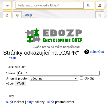
více
...vaše brána do světa bezpečnosti
Stránky odkazující na „ČAPR“
Nápověda
←
ČAPR
Skočit
Skočit
Odkazuje sem
na
na
Strana:
navigaci
vyhledávání
Jmenný prostor:
Obrátit
výběr
Filtry
skrýt
vložení |
skrýt
odkazy |
skrýt
přesměrování