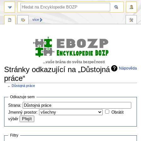
více
...vaše brána do světa bezpečnosti
Stránky odkazující na „Důstojná
Nápověda
práce“
←
Důstojná práce
Skočit
Skočit
Odkazuje sem
na
na
Strana:
navigaci
vyhledávání
Jmenný prostor:
Obrátit
výběr
Filtry