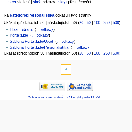
skrýt
vložení |
skrýt
odkazy |
skrýt
přesměrování
Na
Kategorie:Personalistika
odkazují tyto stránky:
Ukázat (předchozích 50 | následujících 50) (
20
|
50
|
100
|
250
|
500
).
Hlavní strana
‎
(
← odkazy
)
Portál:Lidé
‎
(
← odkazy
)
Šablona:Portál:Lidé/Úvod
‎
(
← odkazy
)
Šablona:Portál:Lidé/Personalistika
‎
(
← odkazy
)
Ukázat (předchozích 50 | následujících 50) (
20
|
50
|
100
|
250
|
500
).
Ochrana osobních údajů
O Encyklopedie BOZP
.