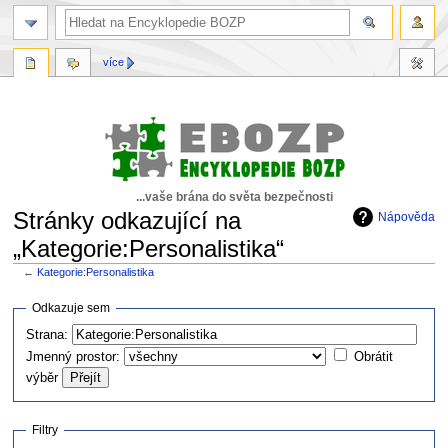
více
...vaše brána do světa bezpečnosti
Stránky odkazující na
Nápověda
„Kategorie:Personalistika“
←
Kategorie:Personalistika
Skočit
Skočit
Odkazuje sem
na
na
Strana:
navigaci
vyhledávání
Jmenný prostor:
Obrátit
výběr
Filtry