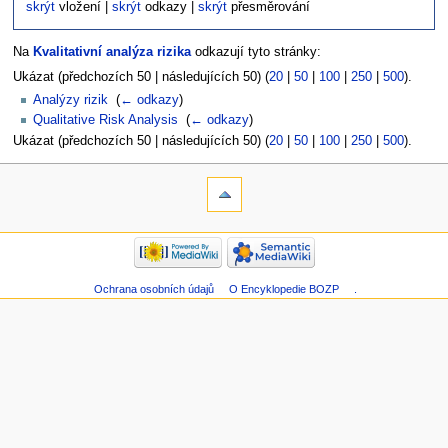
skrýt
vložení |
skrýt
odkazy |
skrýt
přesměrování
Na
Kvalitativní analýza rizika
odkazují tyto stránky:
Ukázat (předchozích 50 | následujících 50) (
20
|
50
|
100
|
250
|
500
).
Analýzy rizik
‎
(
← odkazy
)
Qualitative Risk Analysis
‎
(
← odkazy
)
Ukázat (předchozích 50 | následujících 50) (
20
|
50
|
100
|
250
|
500
).
Ochrana osobních údajů
O Encyklopedie BOZP
.