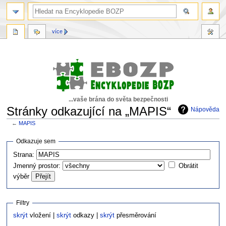
více
...vaše brána do světa bezpečnosti
Stránky odkazující na „MAPIS“
Nápověda
←
MAPIS
Skočit
Skočit
Odkazuje sem
na
na
Strana:
navigaci
vyhledávání
Jmenný prostor:
Obrátit
výběr
Filtry
skrýt
vložení |
skrýt
odkazy |
skrýt
přesměrování