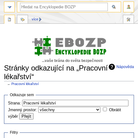
více
...vaše brána do světa bezpečnosti
Stránky odkazující na „Pracovní
Nápověda
lékařství“
←
Pracovní lékařství
Skočit
Skočit
Odkazuje sem
na
na
Strana:
navigaci
vyhledávání
Jmenný prostor:
Obrátit
výběr
Filtry