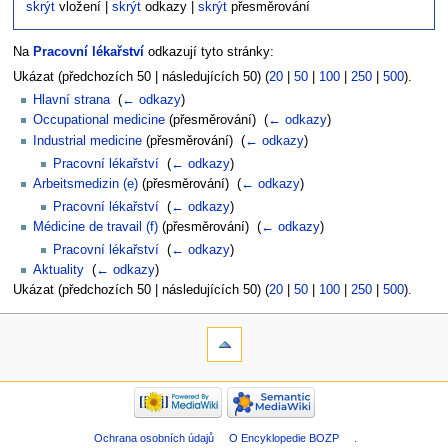
skrýt
vložení |
skrýt
odkazy |
skrýt
přesměrování
Na
Pracovní lékařství
odkazují tyto stránky:
Ukázat (předchozích 50 | následujících 50) (
20
|
50
|
100
|
250
|
500
).
Hlavní strana
‎
(
← odkazy
)
Occupational medicine
(přesměrování) ‎
(
← odkazy
)
Industrial medicine
(přesměrování) ‎
(
← odkazy
)
Pracovní lékařství
‎
(
← odkazy
)
Arbeitsmedizin (e)
(přesměrování) ‎
(
← odkazy
)
Pracovní lékařství
‎
(
← odkazy
)
Médicine de travail (f)
(přesměrování) ‎
(
← odkazy
)
Pracovní lékařství
‎
(
← odkazy
)
Aktuality
‎
(
← odkazy
)
Ukázat (předchozích 50 | následujících 50) (
20
|
50
|
100
|
250
|
500
).
Ochrana osobních údajů
O Encyklopedie BOZP
.