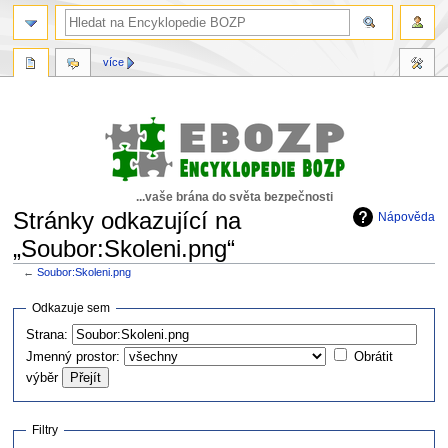
více
...vaše brána do světa bezpečnosti
Stránky odkazující na
Nápověda
„Soubor:Skoleni.png“
←
Soubor:Skoleni.png
Skočit
Skočit
Odkazuje sem
na
na
Strana:
navigaci
vyhledávání
Jmenný prostor:
Obrátit
výběr
Filtry