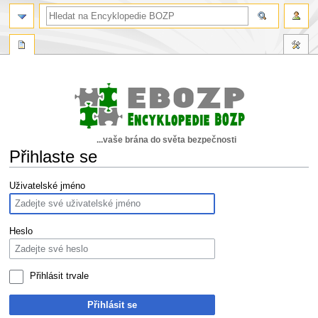
...vaše brána do světa bezpečnosti
Přihlaste se
Skočit
Skočit
Uživatelské jméno
na
na
navigaci
vyhledávání
Heslo
Přihlásit trvale
Přihlásit se