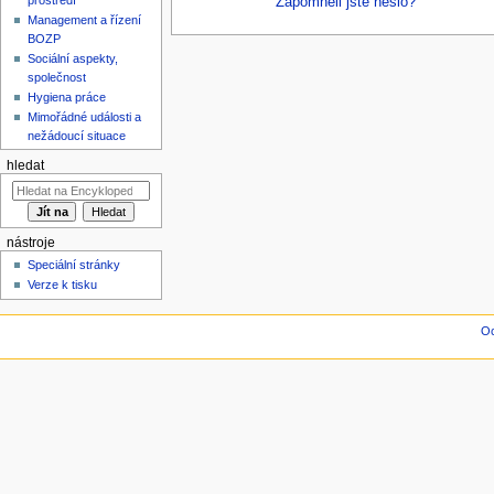
Zapomněli jste heslo?
Management a řízení
BOZP
Sociální aspekty,
společnost
Hygiena práce
Mimořádné události a
nežádoucí situace
hledat
nástroje
Speciální stránky
Verze k tisku
Oc