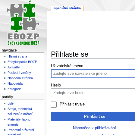
speciální stránka
navigace
Přihlaste se
Hlavní strana
Encyklopedie BOZP
Skočit
Skočit
Uživatelské jméno
Aktuality
na
na
Poslední změny
navigaci
vyhledávání
Náhodná stránka
Nápověda
Heslo
Kategorie
portály
Lidé
Přihlásit trvale
Stroje, technická
zařízení a nářadí
Přihlásit se
Materiály, látky,
energie
Nápověda k přihlašování
Pracovní a životní
prostředí