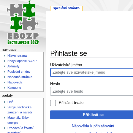
speciální stránka
navigace
Přihlaste se
Hlavní strana
Encyklopedie BOZP
Skočit
Skočit
Uživatelské jméno
Aktuality
na
na
Poslední změny
navigaci
vyhledávání
Náhodná stránka
Nápověda
Heslo
Kategorie
portály
Lidé
Přihlásit trvale
Stroje, technická
zařízení a nářadí
Přihlásit se
Materiály, látky,
energie
Nápověda k přihlašování
Pracovní a životní
prostředí