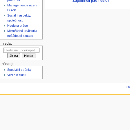
Zapomněli jste heslo?
Management a řízení
BOZP
Sociální aspekty,
společnost
Hygiena práce
Mimořádné události a
nežádoucí situace
hledat
nástroje
Speciální stránky
Verze k tisku
Oc