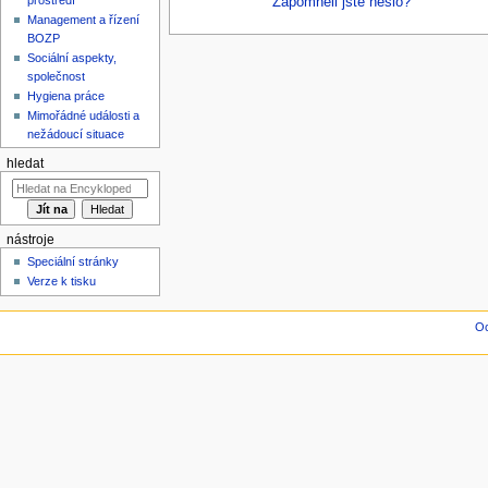
Zapomněli jste heslo?
Management a řízení
BOZP
Sociální aspekty,
společnost
Hygiena práce
Mimořádné události a
nežádoucí situace
hledat
nástroje
Speciální stránky
Verze k tisku
Oc