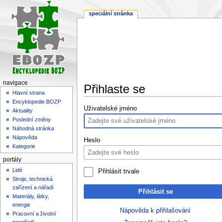
speciální stránka
navigace
Přihlaste se
Hlavní strana
Encyklopedie BOZP
Skočit
Skočit
Uživatelské jméno
Aktuality
na
na
Poslední změny
navigaci
vyhledávání
Náhodná stránka
Nápověda
Heslo
Kategorie
portály
Lidé
Přihlásit trvale
Stroje, technická
zařízení a nářadí
Přihlásit se
Materiály, látky,
energie
Nápověda k přihlašování
Pracovní a životní
prostředí