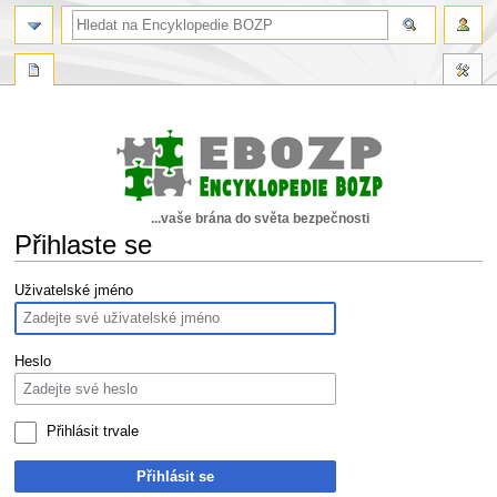
...vaše brána do světa bezpečnosti
Přihlaste se
Skočit
Skočit
Uživatelské jméno
na
na
navigaci
vyhledávání
Heslo
Přihlásit trvale
Přihlásit se