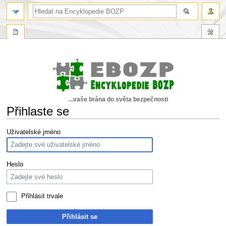
...vaše brána do světa bezpečnosti
Přihlaste se
Skočit
Skočit
Uživatelské jméno
na
na
navigaci
vyhledávání
Heslo
Přihlásit trvale
Přihlásit se