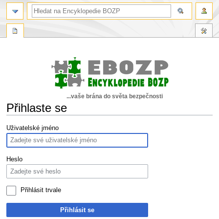
...vaše brána do světa bezpečnosti
Přihlaste se
Skočit
Skočit
Uživatelské jméno
na
na
navigaci
vyhledávání
Heslo
Přihlásit trvale
Přihlásit se