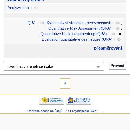
Analýzy rizik
+
QRA
+
,
Kvantitativní stanovení nebezpečnosti
+
,
Quantitative Risk Assessment (QRA)
+
,
Quantitative Risikobegutachtung (QRA)
+
a
Évaluation quantitative des risques (QRA)
+
přesměrování
Ochrana osobních údajů
O Encyklopedie BOZP
.