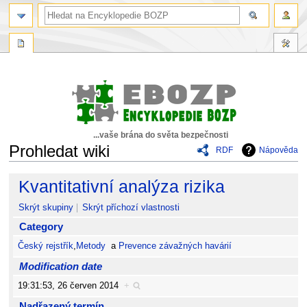
...vaše brána do světa bezpečnosti
Prohledat wiki
RDF
Nápověda
Skočit
Skočit
Kvantitativní analýza rizika
na
na
navigaci
vyhledávání
Skrýt skupiny
Skrýt příchozí vlastnosti
Category
Český rejstřík
,
Metody
a
Prevence závažných havárií
Modification date
19:31:53, 26 červen 2014
+
Nadřazený termín