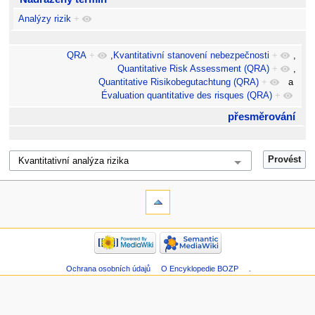
Analýzy rizik
+
QRA
+
,
Kvantitativní stanovení nebezpečnosti
+
,
Quantitative Risk Assessment (QRA)
+
,
Quantitative Risikobegutachtung (QRA)
+
a
Évaluation quantitative des risques (QRA)
+
přesměrování
Ochrana osobních údajů
O Encyklopedie BOZP
.