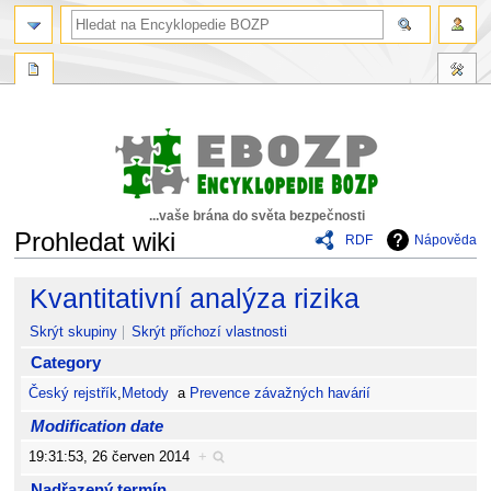
...vaše brána do světa bezpečnosti
Prohledat wiki
RDF
Nápověda
Skočit
Skočit
Kvantitativní analýza rizika
na
na
navigaci
vyhledávání
Skrýt skupiny
Skrýt příchozí vlastnosti
Category
Český rejstřík
,
Metody
a
Prevence závažných havárií
Modification date
19:31:53, 26 červen 2014
+
Nadřazený termín