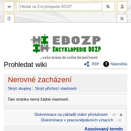
...vaše brána do světa bezpečnosti
Prohledat wiki
RDF
Nápověda
Skočit
Skočit
Nerovné zacházení
na
na
navigaci
vyhledávání
Skrýt skupiny
Skrýt příchozí vlastnosti
Tato stránka nemá žádné vlastnosti.
Diskriminace na základě státní příslušnosti
+
a
Diskriminace v pracovněprávních vztazích
+
Asociovaný termín