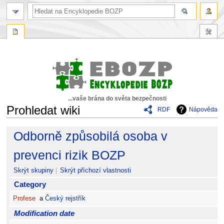
...vaše brána do světa bezpečnosti
Prohledat wiki
RDF
Nápověda
Skočit
Skočit
Odborně způsobilá osoba v
na
na
navigaci
vyhledávání
prevenci rizik BOZP
Skrýt skupiny
Skrýt příchozí vlastnosti
Category
Profese
a
Český rejstřík
Modification date