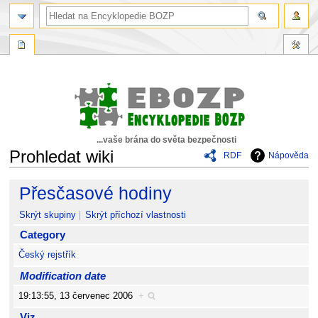
...vaše brána do světa bezpečnosti
Prohledat wiki
RDF
Nápověda
Skočit
Skočit
Přesčasové hodiny
na
na
navigaci
vyhledávání
Skrýt skupiny
Skrýt příchozí vlastnosti
Category
Český rejstřík
Modification date
19:13:55, 13 červenec 2006
+
Viz