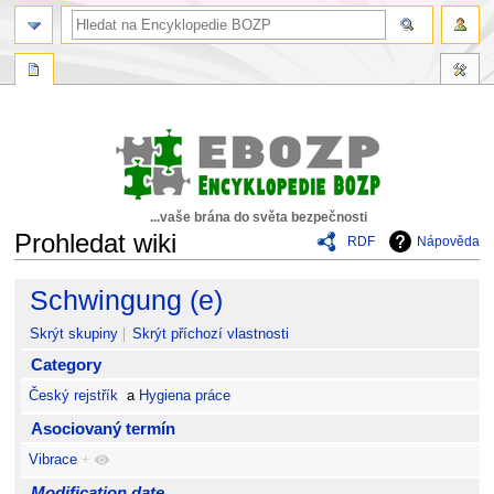
...vaše brána do světa bezpečnosti
Prohledat wiki
RDF
Nápověda
Skočit
Skočit
Schwingung (e)
na
na
navigaci
vyhledávání
Skrýt skupiny
Skrýt příchozí vlastnosti
Category
Český rejstřík
a
Hygiena práce
Asociovaný termín
Vibrace
+
Modification date