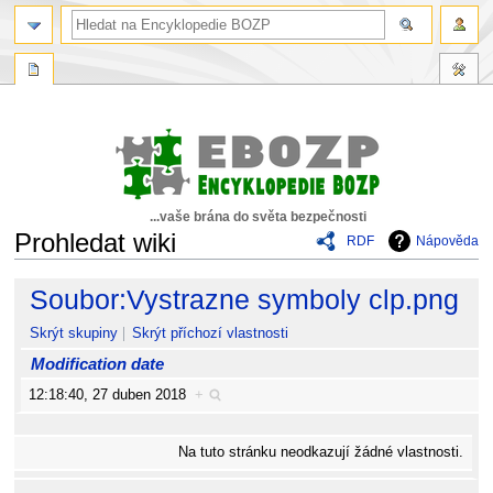
...vaše brána do světa bezpečnosti
Prohledat wiki
RDF
Nápověda
Skočit
Skočit
Soubor:Vystrazne symboly clp.png
na
na
navigaci
vyhledávání
Skrýt skupiny
Skrýt příchozí vlastnosti
Modification date
12:18:40, 27 duben 2018
+
Na tuto stránku neodkazují žádné vlastnosti.