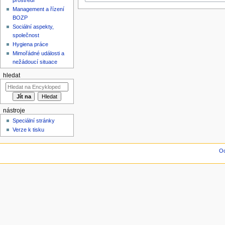
Management a řízení
BOZP
Sociální aspekty,
společnost
Hygiena práce
Mimořádné události a
nežádoucí situace
hledat
nástroje
Speciální stránky
Verze k tisku
Oc