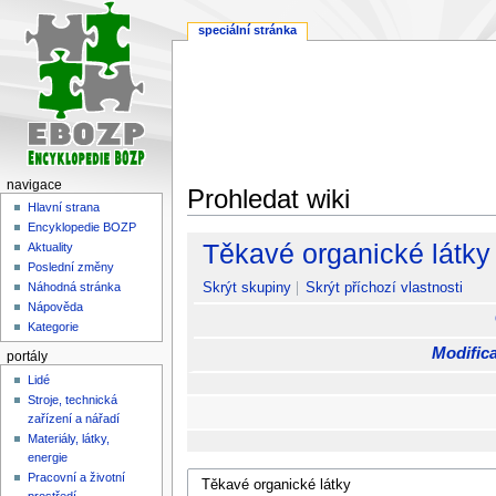
speciální stránka
navigace
Prohledat wiki
Hlavní strana
Encyklopedie BOZP
Skočit
Skočit
Těkavé organické látky
Aktuality
na
na
Poslední změny
navigaci
vyhledávání
Skrýt skupiny
Skrýt příchozí vlastnosti
Náhodná stránka
Nápověda
Kategorie
Modifica
portály
Lidé
Stroje, technická
zařízení a nářadí
Materiály, látky,
energie
Pracovní a životní
prostředí