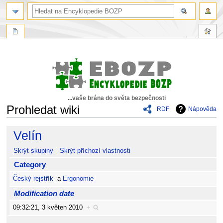
...vaše brána do světa bezpečnosti
Prohledat wiki
RDF
Nápověda
Skočit
Skočit
Velín
na
na
navigaci
vyhledávání
Skrýt skupiny
Skrýt příchozí vlastnosti
Category
Český rejstřík
a
Ergonomie
Modification date
09:32:21, 3 květen 2010
+