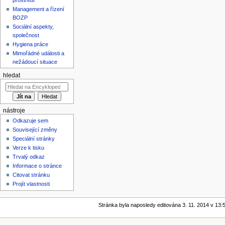
Management a řízení
BOZP
Sociální aspekty,
společnost
Hygiena práce
Mimořádné události a
nežádoucí situace
hledat
nástroje
Odkazuje sem
Související změny
Speciální stránky
Verze k tisku
Trvalý odkaz
Informace o stránce
Citovat stránku
Projít vlastnosti
Stránka byla naposledy editována 3. 11. 2014 v 13: