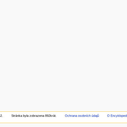
52.
Stránka byla zobrazena 892krát.
Ochrana osobních údajů
O Encykloped