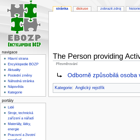
stránka
diskuse
zobrazit zdroj
historie
navigace
The Person providing Activ
Hlavní strana
Přesměrování
Encyklopedie BOZP
Aktuality
Skočit
Skočit
Redirect to:
Odborně způsobilá osoba v
Poslední změny
na
na
Náhodná stránka
navigaci
vyhledávání
Nápověda
Kategorie
:
Anglický rejstřík
Kategorie
portály
Lidé
Stroje, technická
zařízení a nářadí
Materiály, látky,
energie
Pracovní a životní
prostředí