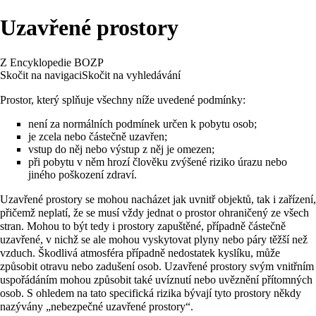
Uzavřené prostory
Z Encyklopedie BOZP
Skočit na navigaci
Skočit na vyhledávání
Prostor, který splňuje všechny níže uvedené podmínky:
není za normálních podmínek určen k pobytu osob;
je zcela nebo částečně uzavřen;
vstup do něj nebo výstup z něj je omezen;
při pobytu v něm hrozí člověku zvýšené riziko úrazu nebo
jiného poškození zdraví.
Uzavřené prostory se mohou nacházet jak uvnitř objektů, tak i zařízení,
přičemž neplatí, že se musí vždy jednat o prostor ohraničený ze všech
stran. Mohou to být tedy i prostory zapuštěné, případně částečně
uzavřené, v nichž se ale mohou vyskytovat plyny nebo páry těžší než
vzduch. Škodlivá atmosféra případně nedostatek kyslíku, může
způsobit otravu nebo zadušení osob. Uzavřené prostory svým vnitřním
uspořádáním mohou způsobit také uvíznutí nebo uvěznění přítomných
osob. S ohledem na tato specifická rizika bývají tyto prostory někdy
nazývány „nebezpečné uzavřené prostory“.