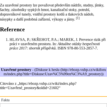
Za uzavřené prostory lze považovat především nádrže, studny, jímky,
šachty, zásobníky sypkých hmot, kanalizační stoky, potrubí,
dopravníkové tunely, vnitřní prostory kotlů a tlakových nádob,
[1]
násypky a další podobná zařízení, výkopy a jámy.
Reference
HLAVSA, P.; SKŘEHOT, P.A.; MAREK, J. Prevence rizik při
práci v uzavřeném prostoru. In:
Aktuálne otázky bezpečnosti
práce 2017: sborník příspěvků
. ISBN 978-80-553-2857-7.
Uzavřené prostory
- (
Diskuse k heslu
)
Citováno z „
https://ebozp.vubp.cz/wiki/index.php?
title=Uzavřené_prostory&oldid=21602
“
Fakta