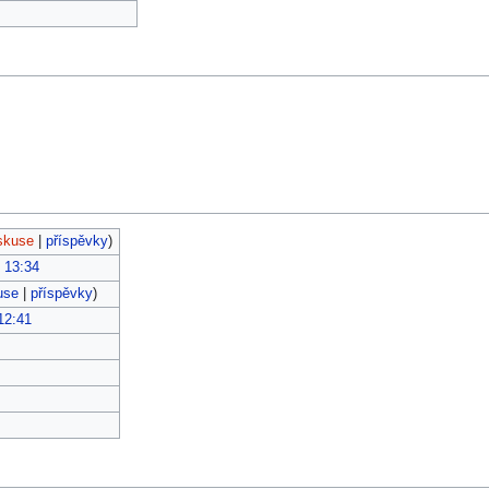
skuse
|
příspěvky
)
, 13:34
use
|
příspěvky
)
12:41