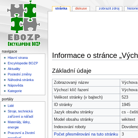
stránka
diskuse
zobrazit zdroj
historie
navigace
Informace o stránce „Vých
Hlavní strana
Encyklopedie BOZP
Skočit
Skočit
Aktuality
Základní údaje
na
na
Poslední změny
navigaci
vyhledávání
Náhodná stránka
Zobrazovaný název
Výchova 
Nápověda
Výchozí klíč řazení
Výchova 
Kategorie
Velikost stránky (v bajtech)
523
portály
ID stránky
1945
Lidé
Stroje, technická
Jazyk obsahu stránky
cs - češt
zařízení a nářadí
Model obsahu stránky
wikitext
Materiály, látky,
Indexování roboty
Dovolen
energie
Pracovní a životní
Počet přesměrování na tuto stránku
3
prostředí