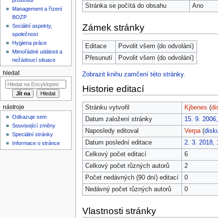
Stránka se počítá do obsahu
Ano
Management a řízení
BOZP
Zámek stránky
Sociální aspekty,
společnost
Hygiena práce
Editace
Povolit všem (do odvolání)
Mimořádné události a
Přesunutí
Povolit všem (do odvolání)
nežádoucí situace
hledat
Zobrazit knihu zamčení této stránky.
Historie editací
Stránku vytvořil
Kjbenes
(
di
nástroje
Odkazuje sem
Datum založení stránky
15. 9. 2006
Související změny
Naposledy editoval
Verpa
(
disk
Speciální stránky
Datum poslední editace
2. 3. 2018, 
Informace o stránce
Celkový počet editací
6
Celkový počet různých autorů
2
Počet nedávných (90 dní) editací
0
Nedávný počet různých autorů
0
Vlastnosti stránky