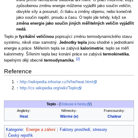
způsobenou změnu energie můžeme vyjádřit jako součin veličin,
obvykle síly a posunutí, či tlaku a změny objemu, nebo konečně
jako součin napětí, proudu a času. O teplo jde tehdy, když se
změna energie jako součin jiných měřitelných veličin vyjádřit
nedá
.
Teplo je
fyzikální veličinou
popisující změnu termodynamického stavu
systému, nikoli stav samotný.
Jednotky tepla
jsou shodné s jednotkami
energie a práce. Měřením tepla se zabývá
kalorimetrie
; teplo se měří
kalorimetry. Šířením tepla bez konání práce se zabývá
termokinetika
,
[2]
tepelnými ději obecně
termodynamika
.
Reference
↑
http://wikipedia.infostar.cz/h/he/heat.html
↑
http://cs.wikipedia.org/wiki/Teplo
Teplo
- (
Diskuse k heslu
)
Anglicky:
Německy:
Francouzsky:
Heat
Wärme (e)
Chaleur
Kategorie
:
Energie a záření
Faktory prostředí, stresory
Český rejstřík