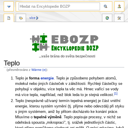
více
...vaše brána do světa bezpečnosti
Teplo
(přesměrováno z
Wärme (e)
)
Skočit
Skočit
Teplo je
forma
energie
. Teplo je způsobeno pohybem atomů,
na
na
molekul nebo jiných částeček v záležitosti. Rychleji částečky se
navigaci
vyhledávání
pohybují v objektu, více tepla ta věc má. Hrnec vařící se vody
[1]
má více tepla, například, než blok leda to je stejná velikost.
Teplo (nesprávně užívaný termín tepelná energie) je část vnitřní
energie, kterou systém vymění (tj. přijme nebo odevzdá) při styku
s jiným systémem, aniž by přitom docházelo ke konání práce.
Mluvíme o
tepelné výměně
. Teplo popisuje procesy, v nichž se
odehrává spousta „mikroprací“, tj. srážek jednotlivých částic,
které přímo nemůžeme sledovat ani měřit. O práci mluvíme, když