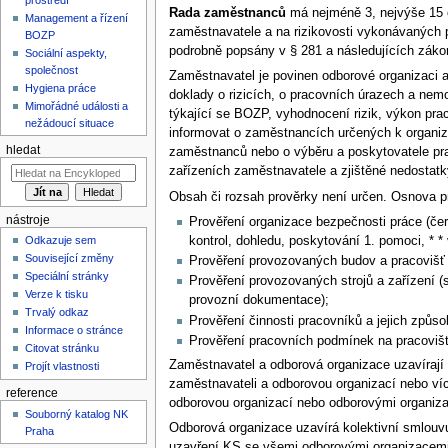
Rada zaměstnanců
má nejméně 3, nejvýše 15 č
Management a řízení
zaměstnavatele a na rizikovosti vykonávaných 
BOZP
podrobně popsány v § 281 a následujících zákon
Sociální aspekty,
společnost
Zaměstnavatel je povinen odborové organizac
Hygiena práce
doklady o rizicích, o pracovních úrazech a nemo
Mimořádné události a
týkající se BOZP, vyhodnocení rizik, výkon prac
nežádoucí situace
informovat o zaměstnancích určených k organizo
hledat
zaměstnanců nebo o výběru a poskytovatele pra
zařízeních zaměstnavatele a zjištěné nedostatk
Obsah či rozsah prověrky není určen. Osnova 
nástroje
Prověření organizace bezpečnosti práce (čer
kontrol, dohledu, poskytování 1. pomoci, * 
Odkazuje sem
Související změny
Prověření provozovaných budov a pracovišť (
Speciální stránky
Prověření provozovaných strojů a zařízení (
Verze k tisku
provozní dokumentace);
Trvalý odkaz
Prověření činnosti pracovníků a jejich způsob
Informace o stránce
Prověření pracovních podmínek na pracoviš
Citovat stránku
Zaměstnavatel a odborová organizace uzavírají
Projít vlastnosti
zaměstnavateli a odborovou organizací nebo ví
reference
odborovou organizací nebo odborovými organiza
Souborný katalog NK
Odborová organizace uzavírá kolektivní smlouvu
Praha
uzavření KS se všemi odborovými organizacemi.