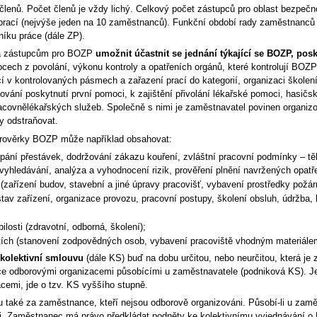
lenů. Počet členů je vždy lichý. Celkový počet zástupců pro oblast bezpečno
prací (nejvýše jeden na 10 zaměstnanců). Funkční období rady zaměstnanců
íku práce (dále ZP).
i a zástupcům pro BOZP
umožnit účastnit se jednání týkající se BOZP, pos
cech z povolání, výkonu kontroly a opatřeních orgánů, které kontrolují BOZP)
í v kontrolovaných pásmech a zařazení prací do kategorií, organizaci školen
vání poskytnutí první pomoci, k zajištění přivolání lékařské pomoci, hasič
covnělékařských služeb. Společně s nimi je zaměstnavatel povinen organiz
y odstraňovat.
prověrky BOZP může například obsahovat:
pání přestávek, dodržování zákazu kouření, zvláštní pracovní podmínky – těho
* vyhledávání, analýza a vyhodnocení rizik, prověření plnění navržených opa
zařízení budov, stavební a jiné úpravy pracovišť, vybavení prostředky požárn
stav zařízení, organizace provozu, pracovní postupy, školení obsluh, údržba,
ilosti (zdravotní, odborná, školení);
tích (stanovení zodpovědných osob, vybavení pracoviště vhodným materiálem
kolektivní smlouvu
(dále KS) buď na dobu určitou, nebo neurčitou, která je 
ce odborovými organizacemi působícími u zaměstnavatele (podniková KS). Je
cemi, jde o tzv. KS vyššího stupně.
 také za zaměstnance, kteří nejsou odborově organizováni. Působí-li u zam
 Zaměstnanec má právo předkládat podněty ke kolektivnímu vyjednávání o KS