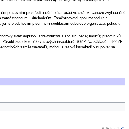
ženém pracovním prostředí, noční práci, práci ve svátek; cenově zvýhodněné
lým zaměstnancům – důchodcům. Zaměstnavatel spolurozhoduje s
 řád jen s předchozím písemným souhlasem odborové organizace, pokud u
borový svaz dopravy; zdravotnictví a sociální péče; hasičů; pracovníků
. Působí zde okolo 70 svazových inspektorů BOZP. Na základě § 322 ZP,
 jednotlivých zaměstnavatelů, mohou svazoví inspektoři vstupovat na
RDF kanál