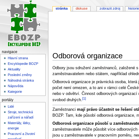
stránka
diskuse
zobrazit zdroj
historie
navigace
Odborová organizace
Hlavní strana
Encyklopedie BOZP
Skočit
Skočit
Odbory jsou sdružení zaměstnanců, založené s cí
Aktuality
na
na
zaměstnavatelem nebo státem, například ohle
Poslední změny
navigaci
vyhledávání
Náhodná stránka
Odborová organizace je právnická osoba, která j
Nápověda
počet není omezen, a to ani v rámci celé České
Kategorie
nebo v odvětví. Činnost odborových organizací 
[1]
svobod druhých.
portály
Lidé
Zaměstnanci
mají právo účastnit se řešení o
Stroje, technická
BOZP. Tam, kde působí odborová organizace, m
zařízení a nářadí
Materiály, látky,
Odborová organizace působí u zaměstnavatele
energie
zaměstnavatele může působit více odborových o
Pracovní a životní
jsou u zaměstnavatele v pracovním poměru, neur
prostředí