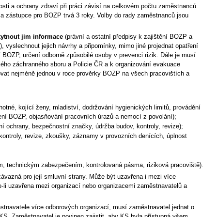
sti a ochrany zdraví při práci závisí na celkovém počtu zaměstnanců
 a zástupce pro BOZP trvá 3 roky. Volby do rady zaměstnanců jsou
kytnout jim informace
(právní a ostatní předpisy k zajištění BOZP a
, vyslechnout jejich návrhy a připomínky, mimo jiné projednat opatření
í BOZP, určení odborně způsobilé osoby v prevenci rizik. Dále je musí
ského záchranného sboru a Policie ČR a k organizování evakuace
ovat nejméně jednou v roce prověrky BOZP na všech pracovištích a
tné, kojící ženy, mladiství, dodržování hygienických limitů, provádění
tření BOZP, objasňování pracovních úrazů a nemocí z povolání);
í ochrany, bezpečnostní značky, údržba budov, kontroly, revize);
 kontroly, revize, zkoušky, záznamy v provozních denících, úplnost
, technickým zabezpečením, kontrolovaná pásma, riziková pracoviště).
závazná pro její smluvní strany. Může být uzavřena i mezi více
-li uzavřena mezi organizací nebo organizacemi zaměstnavatelů a
ěstnavatele více odborových organizací, musí zaměstnavatel jednat o
. Zaměstnavatel je povinen zajistit, aby KS byla přístupná všem