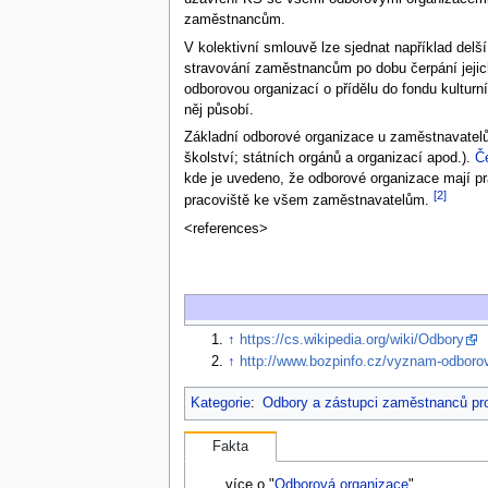
zaměstnancům.
V kolektivní smlouvě lze sjednat například delš
stravování zaměstnancům po dobu čerpání jeji
odborovou organizací o přídělu do fondu kultur
něj působí.
Základní odborové organizace u zaměstnavatelů 
školství; státních orgánů a organizací apod.).
Č
kde je uvedeno, že odborové organizace mají pr
[2]
pracoviště ke všem zaměstnavatelům.
<references>
↑
https://cs.wikipedia.org/wiki/Odbory
↑
http://www.bozpinfo.cz/vyznam-odboro
Kategorie
:
Odbory a zástupci zaměstnanců p
Fakta
...více o "
Odborová organizace
"