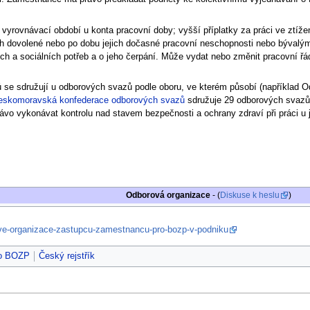
í vyrovnávací období u konta pracovní doby; vyšší příplatky za práci ve ztí
ch dovolené nebo po dobu jejich dočasné pracovní neschopnosti nebo býva
ních a sociálních potřeb a o jeho čerpání. Může vydat nebo změnit pracovní
se sdružují u odborových svazů podle oboru, ve kterém působí (například Od
eskomoravská konfederace odborových svazů
sdružuje 29 odborových svazů
ávo vykonávat kontrolu nad stavem bezpečnosti a ochrany zdraví při práci u
Odborová organizace
- (
Diskuse k heslu
)
ve-organizace-zastupcu-zamestnancu-pro-bozp-v-podniku
ro BOZP
Český rejstřík