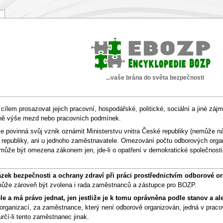
...vaše brána do světa bezpečnosti
lem prosazovat jejich pracovní, hospodářské, politické, sociální a jiné zájm
dně výše mezd nebo pracovních podmínek.
e povinná svůj vznik oznámit Ministerstvu vnitra České republiky (nemůže ná
 republiky, ani u jednoho zaměstnavatele. Omezování počtu odborových organ
může být omezena zákonem jen, jde-li o opatření v demokratické společnosti
tázek bezpečnosti a ochrany zdraví při práci prostřednictvím odborové o
ůže zároveň být zvolena i rada zaměstnanců a zástupce pro BOZP.
 a má právo jednat, jen jestliže je k tomu oprávněna podle stanov a a
rganizací, za zaměstnance, který není odborově organizován, jedná v praco
čí-li tento zaměstnanec jinak.