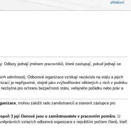
přihlášení
y. Odbory jednají jménem pracovníků, které zastupují, pokud jednají se
vrh odmítnout). Odborové organizace vznikají nezávisle na státu a jejich
izací je nepřípustné, stejně jako zvýhodňování některých z nich v podniku
 nezbytná pro ochranu bezpečnosti státu, veřejného pořádku nebo práv a
rganizace
, mohou založit radu zaměstnanců a stanovit zástupce pro
lespoň 3 její členové jsou u zaměstnavatele v pracovním poměru
. U
vněprávních vztazích odborová organizace s největším počtem členů, kteří