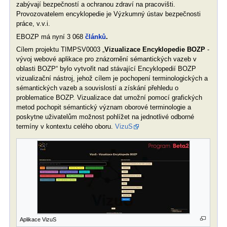
zabývají bezpečností a ochranou zdraví na pracovišti.
Provozovatelem encyklopedie je Výzkumný ústav bezpečnosti
práce, v.v.i.
EBOZP má nyní 3 068
článků
.
Cílem projektu TIMPSV0003 „
Vizualizace Encyklopedie BOZP
-
vývoj webové aplikace pro znázornění sémantických vazeb v
oblasti BOZP“ bylo vytvořit nad stávající Encyklopedií BOZP
vizualizační nástroj, jehož cílem je pochopení terminologických a
sémantických vazeb a souvislostí a získání přehledu o
problematice BOZP. Vizualizace dat umožní pomocí grafických
metod pochopit sémantický význam oborové terminologie a
poskytne uživatelům možnost pohlížet na jednotlivé odborné
termíny v kontextu celého oboru.
VizuS
Aplikace VizuS