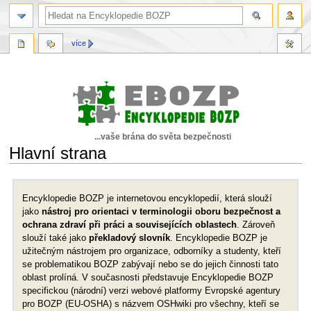
více
...vaše brána do světa bezpečnosti
Hlavní strana
Skočit
Skočit
na
na
Encyklopedie BOZP je internetovou encyklopedií, která slouží
navigaci
vyhledávání
jako
nástroj pro orientaci v terminologii oboru bezpečnost a
ochrana zdraví při práci a souvisejících oblastech
. Zároveň
slouží také jako
překladový slovník
. Encyklopedie BOZP je
užitečným nástrojem pro organizace, odborníky a studenty, kteří
se problematikou BOZP zabývají nebo se do jejich činnosti tato
oblast prolíná. V současnosti představuje Encyklopedie BOZP
specifickou (národní) verzi webové platformy Evropské agentury
pro BOZP (EU-OSHA) s názvem OSHwiki pro všechny, kteří se