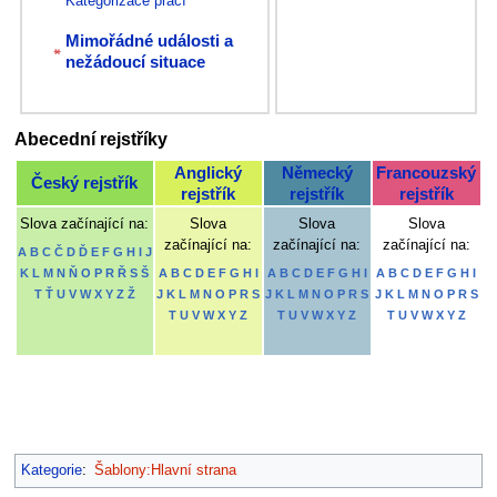
Kategorizace prací
Mimořádné události a
nežádoucí situace
Abecední rejstříky
Anglický
Německý
Francouzský
Český rejstřík
rejstřík
rejstřík
rejstřík
Slova začínající na:
Slova
Slova
Slova
začínající na:
začínající na:
začínající na:
A
B
C
Č
D
Ď
E
F
G
H
I
J
K
L
M
N
Ň
O
P
R
Ř
S
Š
A
B
C
D
E
F
G
H
I
A
B
C
D
E
F
G
H
I
A
B
C
D
E
F
G
H
I
T
Ť
U
V
W
X
Y
Z
Ž
J
K
L
M
N
O
P
R
S
J
K
L
M
N
O
P
R
S
J
K
L
M
N
O
P
R
S
T
U
V
W
X
Y
Z
T
U
V
W
X
Y
Z
T
U
V
W
X
Y
Z
Kategorie
:
Šablony:Hlavní strana