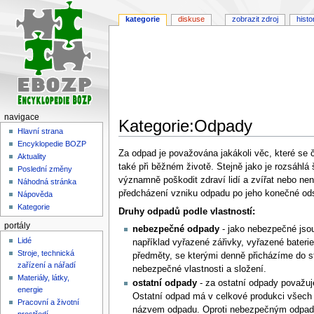
kategorie
diskuse
zobrazit zdroj
histo
navigace
Kategorie:Odpady
Hlavní strana
Encyklopedie BOZP
Skočit
Skočit
Za odpad je považována jakákoli věc, které se č
Aktuality
na
na
také při běžném životě. Stejně jako je rozsáhl
Poslední změny
navigaci
vyhledávání
významně poškodit zdraví lidí a zvířat nebo ne
Náhodná stránka
předcházení vzniku odpadu po jeho konečné ods
Nápověda
Kategorie
Druhy odpadů podle vlastností:
portály
nebezpečné odpady
- jako nebezpečné jsou 
Lidé
například vyřazené zářivky, vyřazené baterie
Stroje, technická
předměty, se kterými denně přicházíme do st
zařízení a nářadí
nebezpečné vlastnosti a složení.
Materiály, látky,
ostatní odpady
- za ostatní odpady považuj
energie
Ostatní odpad má v celkové produkci všech 
Pracovní a životní
názvem odpadu. Oproti nebezpečným odpadům
prostředí