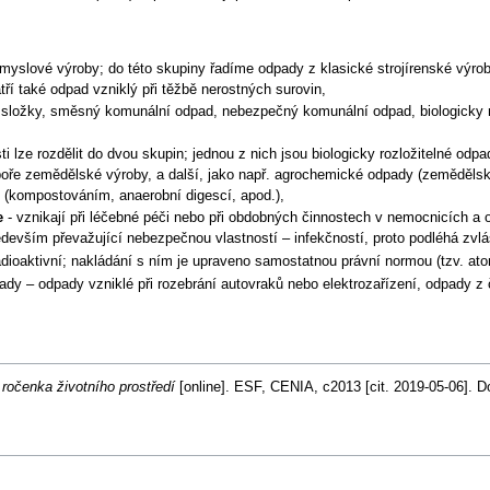
myslové výroby; do této skupiny řadíme odpady z klasické strojírenské výrob
ří také odpad vzniklý při těžbě nerostných surovin,
lné složky, směsný komunální odpad, nebezpečný komunální odpad, biologicky
lze rozdělit do dvou skupin; jednou z nich jsou biologicky rozložitelné odpad
odpoře zemědělské výroby, a další, jako např. agrochemické odpady (zeměděls
 (kompostováním, anaerobní digescí, apod.),
e
- vznikají při léčebné péči nebo při obdobných činnostech v nemocnicích a 
ředevším převažující nebezpečnou vlastností – infekčností, proto podléhá zv
adioaktivní; nakládání s ním je upraveno samostatnou právní normou (tzv. 
ady – odpady vzniklé při rozebrání autovraků nebo elektrozařízení, odpady z
 ročenka životního prostředí
[online]. ESF, CENIA, c2013 [cit. 2019-05-06]. 