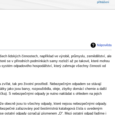
přihlášení
Nápověda
všech lidských činnostech, například ve výrobě, průmyslu, zemědělství, ale
 které se v přírodních podmínkách samy rozloží až po takové, které mohou
len systém odpadového hospodářství, který zahrnuje všechny činnosti od
 a zvířat, tak pro životní prostředí. Nebezpečným odpadem se stávají
látky jako jsou barvy, rozpouštědla, oleje, zbytky domácí chemie a další
nička). S nebezpečnými odpady je nutno nakládat s ohledem na jejich
 že obecně jsou to všechny odpady, které nejsou nebezpečnými odpady.
nebezpečné zařazovány pod šestimístná katalogová čísla s uvedeným
e ostatní odpady označují písmenem „O“. Mezi ostatní odpad řadíme i