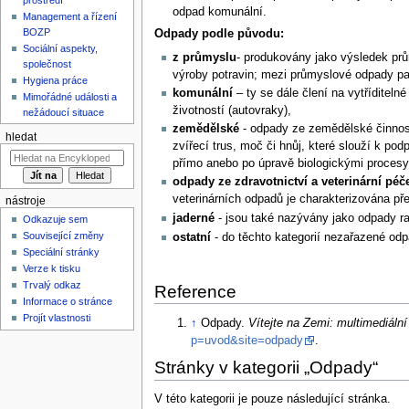
odpad komunální.
Management a řízení
BOZP
Odpady podle původu:
Sociální aspekty,
z průmyslu
- produkovány jako výsledek prů
společnost
výroby potravin; mezi průmyslové odpady pat
Hygiena práce
komunální
– ty se dále člení na vytřídite
Mimořádné události a
životností (autovraky),
nežádoucí situace
zemědělské
- odpady ze zemědělské činnosti 
hledat
zvířecí trus, moč či hnůj, které slouží k p
přímo anebo po úpravě biologickými procesy
odpady ze zdravotnictví a veterinární péč
veterinárních odpadů je charakterizována p
nástroje
jaderné
- jsou také nazývány jako odpady r
Odkazuje sem
Související změny
ostatní
- do těchto kategorií nezařazené odp
Speciální stránky
Verze k tisku
Trvalý odkaz
Reference
Informace o stránce
Projít vlastnosti
↑
Odpady.
Vítejte na Zemi: multimediální
p=uvod&site=odpady
.
Stránky v kategorii „Odpady“
V této kategorii je pouze následující stránka.