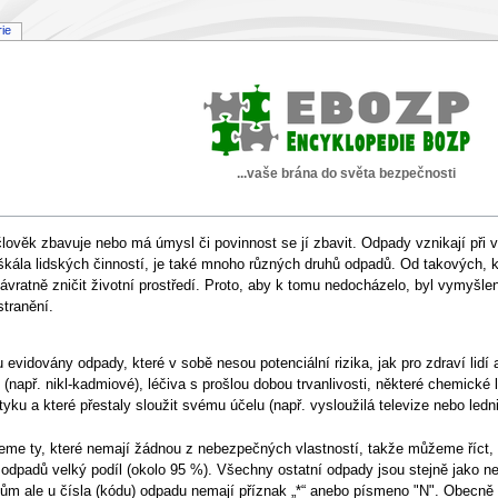
rie
...vaše brána do světa bezpečnosti
lověk zbavuje nebo má úmysl či povinnost se jí zbavit. Odpady vznikají při 
á škála lidských činností, je také mnoho různých druhů odpadů. Od takových,
návratně zničit životní prostředí. Proto, aby k tomu nedocházelo, byl vymyš
tranění.
evidovány odpady, které v sobě nesou potenciální rizika, jak pro zdraví lidí
 (např. nikl-kadmiové), léčiva s prošlou dobou trvanlivosti, některé chemické 
yku a které přestaly sloužit svému účelu (např. vysloužilá televize nebo led
eme ty, které nemají žádnou z nebezpečných vlastností, takže můžeme říct,
odpadů velký podíl (okolo 95 %). Všechny ostatní odpady jsou stejně jako 
 ale u čísla (kódu) odpadu nemají příznak „*“ anebo písmeno "N". Obecně s