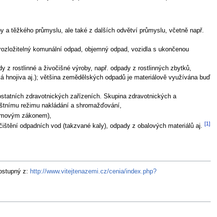
y a těžkého průmyslu, ale také z dalších odvětví průmyslu, včetně např.
 rozložitelný komunální odpad, objemný odpad, vozidla s ukončenou
y z rostlinné a živočišné výroby, např. odpady z rostlinných zbytků,
ká hnojiva aj.); většina zemědělských odpadů je materiálově využívána buď
ostatních zdravotnických zařízeních. Skupina zdravotnických a
láštnímu režimu nakládání a shromažďování,
atomovým zákonem),
[1]
 čištění odpadních vod (takzvané kaly), odpady z obalových materiálů aj.
Dostupný z:
http://www.vitejtenazemi.cz/cenia/index.php?