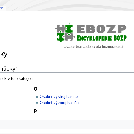
rie
...vaše brána do světa bezpečnosti
cky
omůcky“
ek v této kategorii.
O
Osobní výstroj hasiče
Osobní výzbroj hasiče
P