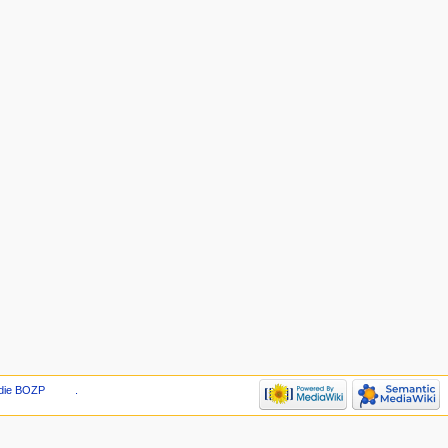
die BOZP
.