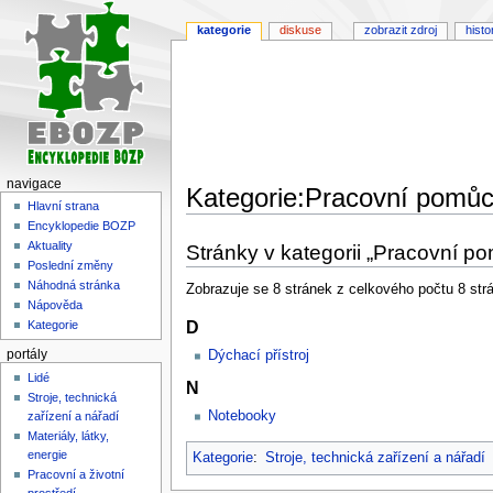
kategorie
diskuse
zobrazit zdroj
histo
navigace
Kategorie:Pracovní pomů
Hlavní strana
Encyklopedie BOZP
Skočit
Skočit
Aktuality
Stránky v kategorii „Pracovní p
na
na
Poslední změny
navigaci
vyhledávání
Náhodná stránka
Zobrazuje se 8 stránek z celkového počtu 8 strán
Nápověda
D
Kategorie
portály
Dýchací přístroj
Lidé
N
Stroje, technická
Notebooky
zařízení a nářadí
Materiály, látky,
energie
Kategorie
:
Stroje, technická zařízení a nářadí
Pracovní a životní
prostředí