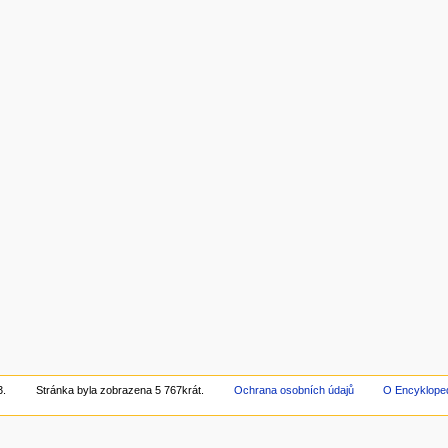
3.
Stránka byla zobrazena 5 767krát.
Ochrana osobních údajů
O Encyklope