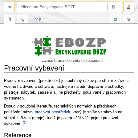
více
...vaše brána do světa bezpečnosti
Pracovní vybavení
Skočit
Skočit
Pracovní vybavení (prostředek) je souhrnný název pro strojní zařízení
na
na
včetně hardwaru a softwaru, nástroje a nářadí, dopravní prostředky,
navigaci
vyhledávání
přístroje, nábytek, zařízení a jiné předměty, používané v pracovních
systémech.
Dosud v soudobé literatuře, technických normách a předpisech
používání název
pracovní prostředek
, který je spíše vztahován na
strojní zařízení (stroje), tudíž je pojem užší vůči pojmu pracovní
[1]
vybavení.
Reference