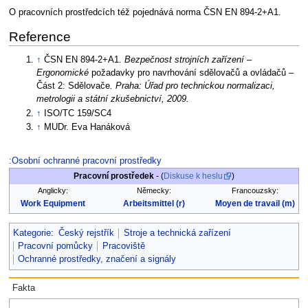
O pracovních prostředcích též pojednává norma ČSN EN 894-2+A1.
Reference
↑
ČSN EN 894-2+A1.
Bezpečnost strojních zařízení –
Ergonomické
požadavky pro navrhování sdělovačů a ovládačů –
Část 2: Sdělovače
. Praha: Úřad pro technickou normalizaci,
metrologii a státní zkušebnictví, 2009.
↑
ISO/TC 159/SC4
↑
MUDr. Eva Hanáková
:Osobní ochranné pracovní prostředky
Pracovní prostředek
- (
Diskuse k heslu
)
Anglicky:
Německy:
Francouzsky:
Work Equipment
Arbeitsmittel (r)
Moyen de travail (m)
Kategorie
:
Český rejstřík
Stroje a technická zařízení
Pracovní pomůcky
Pracoviště
Ochranné prostředky, značení a signály
Fakta