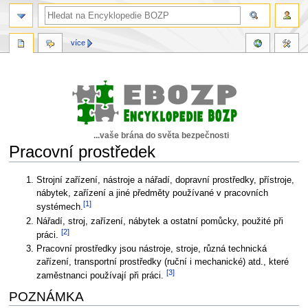
více
...vaše brána do světa bezpečnosti
Pracovní prostředek
Skočit
Skočit
Strojní zařízení, nástroje a nářadí, dopravní prostředky, přístroje,
na
na
nábytek, zařízení a jiné předměty používané v pracovních
[1]
navigaci
vyhledávání
systémech.
Nářadí, stroj, zařízení, nábytek a ostatní pomůcky, použité při
[2]
práci.
Pracovní prostředky jsou nástroje, stroje, různá technická
zařízení, transportní prostředky (ruční i mechanické) atd., které
[3]
zaměstnanci používají při práci.
POZNÁMKA