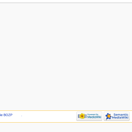
die BOZP
.