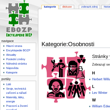
kategorie
diskuse
zobrazit zdroj
histo
navigace
Kategorie:Osobnosti
Hlavní strana
Encyklopedie BOZP
Skočit
Skočit
Aktuality
Stránky 
na
na
Poslední změny
navigaci
vyhledávání
Náhodná stránka
Zobrazují se
Nápověda
H
Kategorie
portály
Herbert Will
Lidé
L
Stroje, technická
Lev Winter
zařízení a nářadí
Materiály, látky,
W
energie
Pracovní a životní
William Edw
prostředí