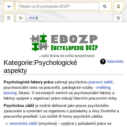
více
...vaše brána do světa bezpečnosti
Kategorie:Psychologické
Nápověda
aspekty
Skočit
Skočit
Psychologické faktory práce
zahrnují psychickou
pracovní zátěž
,
na
na
psychosociální stres na pracovišti, patologické vztahy -
mobbing
,
navigaci
vyhledávání
bossing
, šikanu. V rozvinutých zemích se psychosociální faktory a
faktory spojené s organizací práce stávají hlavními pracovními riziky.
Psychickou zátěž
je možné definovat jako proces psychického
zpracování a vyrovnání se organismu s požadavky a vlivy životního a
pracovního prostředí. Lze rozlišit tři formy psychické zátěže:
senzorická zátěž
(smyslová) – vyplývá z požadavků práce na