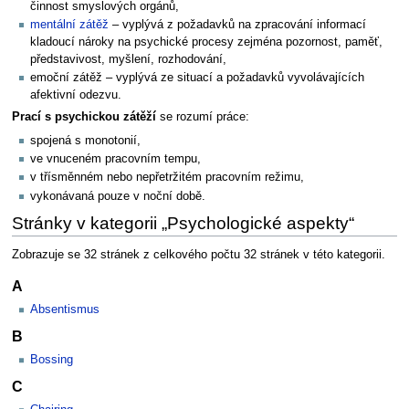
činnost smyslových orgánů,
mentální zátěž
– vyplývá z požadavků na zpracování informací
kladoucí nároky na psychické procesy zejména pozornost, paměť,
představivost, myšlení, rozhodování,
emoční zátěž – vyplývá ze situací a požadavků vyvolávajících
afektivní odezvu.
Prací s psychickou zátěží
se rozumí práce:
spojená s monotonií,
ve vnuceném pracovním tempu,
v třísměnném nebo nepřetržitém pracovním režimu,
vykonávaná pouze v noční době.
Stránky v kategorii „Psychologické aspekty“
Zobrazuje se 32 stránek z celkového počtu 32 stránek v této kategorii.
A
Absentismus
B
Bossing
C