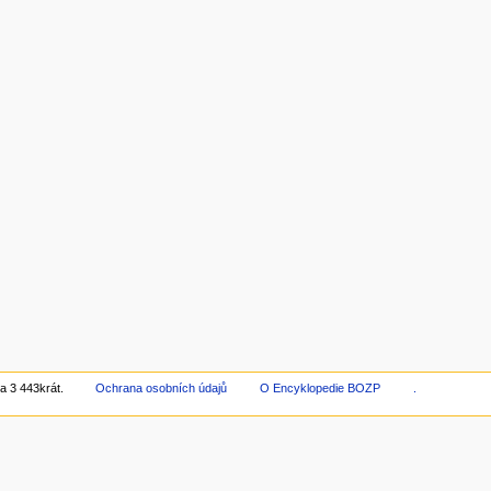
a 3 443krát.
Ochrana osobních údajů
O Encyklopedie BOZP
.