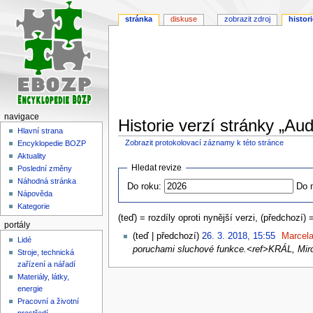
stránka
diskuse
zobrazit zdroj
histori
navigace
Historie verzí stránky „Aud
Hlavní strana
Zobrazit protokolovací záznamy k této stránce
Encyklopedie BOZP
Aktuality
Skočit
Skočit
Hledat revize
Poslední změny
na
na
Náhodná stránka
Do roku:
Do 
navigaci
vyhledávání
Nápověda
Kategorie
(teď) = rozdíly oproti nynější verzi, (předchozí) 
portály
teď
předchozí
26. 3. 2018, 15:55
‎
Marcel
Lidé
poruchami sluchové funkce.<ref>KRÁL, Mir
Stroje, technická
zařízení a nářadí
Materiály, látky,
energie
Pracovní a životní
prostředí