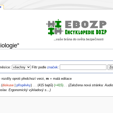
e
...vaše brána do světa bezpečnosti
iologie“
měsíce:
Filtr podle
značek
:
= rozdíly oproti předchozí verzi,
m
= malá editace
a
diskuse
příspěvky
‎
415 bajtů
+415
‎
Založena nová stránka: Audio
oslav. Ergonomický výkladový s…