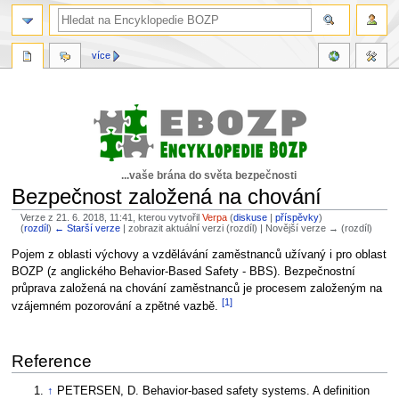
více
...vaše brána do světa bezpečnosti
Bezpečnost založená na chování
Verze z 21. 6. 2018, 11:41, kterou vytvořil
Verpa
(
diskuse
|
příspěvky
)
(
rozdíl
)
← Starší verze
| zobrazit aktuální verzi (rozdíl) | Novější verze → (rozdíl)
Skočit
Skočit
Pojem z oblasti výchovy a vzdělávání zaměstnanců užívaný i pro oblast
na
na
BOZP (z anglického Behavior-Based Safety - BBS). Bezpečnostní
navigaci
vyhledávání
průprava založená na chování zaměstnanců je procesem založeným na
[1]
vzájemném pozorování a zpětné vazbě.
Reference
↑
PETERSEN, D. Behavior-based safety systems. A definition