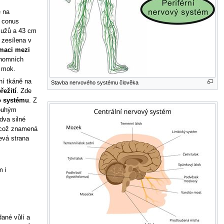
e na
m conus
 mužů a 43 cm
 zesílena v
rmaci mezi
onomních
í mok.
ní tkáně na
Stavba nervového systému člověka
řežití
. Zde
ho systému
. Z
ouhým
dva silné
(což znamená
evá strana
m i
ané vůlí a