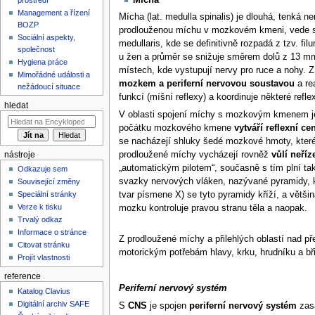
Management a řízení
Mícha (lat. medulla spinalis) je dlouhá, tenká 
BOZP
prodlouženou míchu v mozkovém kmeni, vede sk
Sociální aspekty,
medullaris, kde se definitivně rozpadá z tzv. f
společnost
u žen a průměr se snižuje směrem dolů z 13 mm 
Hygiena práce
místech, kde vystupují nervy pro ruce a nohy. 
Mimořádné události a
mozkem a periferní nervovou soustavou
a re
nežádoucí situace
funkcí (míšní reflexy) a koordinuje některé ref
hledat
V oblasti spojení míchy s mozkovým kmenem j
počátku mozkového kmene
vytváří reflexní c
se nacházejí shluky šedé mozkové hmoty, které
prodloužené míchy vycházejí rovněž
vůlí neříz
nástroje
„automatickým pilotem“, současně s tím plní ta
Odkazuje sem
svazky nervových vláken, nazývané pyramidy, 
Související změny
tvar písmene X) se tyto pyramidy kříží, a větš
Speciální stránky
Verze k tisku
mozku kontroluje pravou stranu těla a naopak.
Trvalý odkaz
Informace o stránce
Z prodloužené míchy a přilehlých oblastí nad p
Citovat stránku
motorickým potřebám hlavy, krku, hrudníku a bř
Projít vlastnosti
reference
Periferní nervový systém
Katalog Clavius
Digitální archiv SAFE
S
CNS
je spojen
periferní nervový systém
zasa