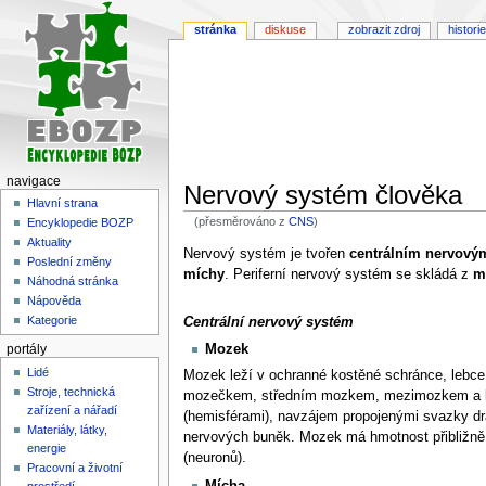
stránka
diskuse
zobrazit zdroj
historie
navigace
Nervový systém člověka
Hlavní strana
(přesměrováno z
CNS
)
Encyklopedie BOZP
Aktuality
Skočit
Skočit
Nervový systém je tvořen
centrálním nervový
Poslední změny
na
na
míchy
. Periferní nervový systém se skládá z
m
Náhodná stránka
navigaci
vyhledávání
Nápověda
Kategorie
Centrální nervový systém
Mozek
portály
Lidé
Mozek leží v ochranné kostěné schránce, lebce
Stroje, technická
mozečkem, středním mozkem, mezimozkem a ko
zařízení a nářadí
(hemisférami), navzájem propojenými svazky dra
Materiály, látky,
nervových buněk. Mozek má hmotnost přibližně 
energie
(neuronů).
Pracovní a životní
Mícha
prostředí