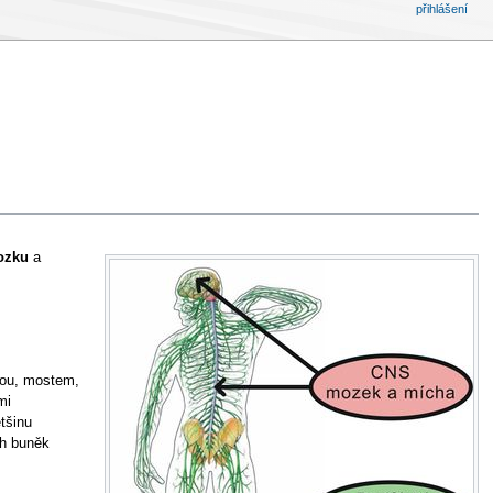
přihlášení
ozku
a
hou, mostem,
mi
tšinu
ch buněk