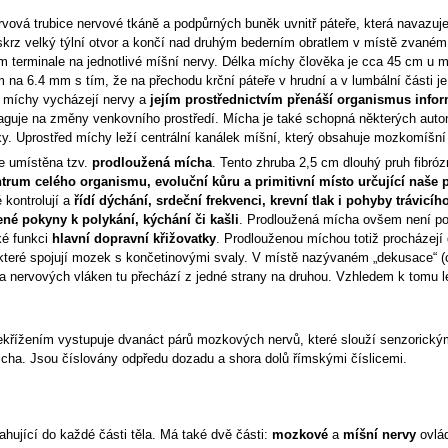
nervová trubice nervové tkáně a podpůrných buněk uvnitř páteře, která navazuj
rz velký týlní otvor a končí nad druhým bederním obratlem v místě zvané
ilum terminale na jednotlivé míšní nervy. Délka míchy člověka je cca 45 cm u
na 6.4 mm s tím, že na přechodu krční páteře v hrudní a v lumbální části je
Z míchy vycházejí nervy a
jejím prostřednictvím přenáší organismus info
aguje na změny venkovního prostředí. Mícha je také schopná některých aut
lexy. Uprostřed míchy leží centrální kanálek míšní, který obsahuje mozkomíšn
e umístěna tzv.
prodloužená mícha
. Tento zhruba 2,5 cm dlouhý pruh fibróz
entrum celého organismu, evoluční kůru a primitivní místo určující naše p
 kontrolují a
řídí dýchání, srdeční frekvenci, krevní tlak i pohyby trávicí
ené pokyny k polykání, kýchání či kašli
. Prodloužená mícha ovšem není p
ké funkci
hlavní dopravní křižovatky
. Prodlouženou míchou totiž procházejí 
které spojují mozek s končetinovými svaly. V místě nazývaném „dekusace“ 
ina nervových vláken tu přechází z jedné strany na druhou. Vzhledem k tomu l
řekřížením vystupuje dvanáct párů mozkových nervů, které slouží senzorický
icha. Jsou číslovány odpředu dozadu a shora dolů římskými číslicemi.
hující do každé části těla. Má také dvě části:
mozkové
a
míšní nervy
ovlád