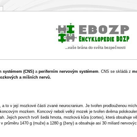
...vaše brána do světa bezpečnosti
m systémem (CNS)
a
periferním nervovým systémem
. CNS se skládá z
m
ozkových a míšních nervů.
, a to v její mozkové části zvané neurocranium. Je tvořen prodlouženou míc
ncovým mozkem. Koncový neboli velký mozek je tvořen dvěma polokoule
h. Jejich povrch tvoří šedá hmota, mozková kůra (cortex), která obsahuje vě
v průměru 1470 g (muže) a 1280 g (ženy) a obsahuje asi 30 miliard nervový