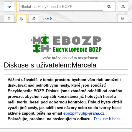
více
...vaše brána do světa bezpečnosti
Diskuse s uživatelem:Marcela
Skočit
Skočit
Vážení uživatelé, v tomto prostoru bychom vám rádi umožnili
na
na
diskutovat nad jednotlivými hesly, které jsou součástí
navigaci
vyhledávání
Encyklopedie BOZP. Diskusi jsme záměrně oddělili od ostrého
provozu, abychom zajistili konzistenci již hotových hesel a
měli tvorbu hesel pod odbornou kontrolou. Pokud byste chtěli
využít jiné cesty, jak sdělit své názory nebo se do tvorby hesel
aktivně zapojit, pište na email
ebozp@vubp-praha.cz
.
Pokračujte, prosíme, na následujícím odkazu
-
Diskuse k heslu