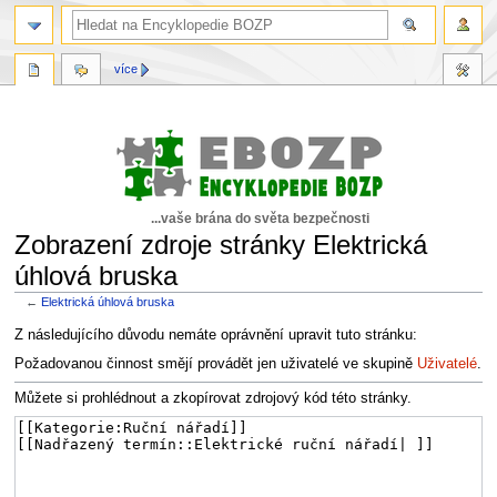
více
...vaše brána do světa bezpečnosti
Zobrazení zdroje stránky Elektrická
úhlová bruska
←
Elektrická úhlová bruska
Skočit
Skočit
Z následujícího důvodu nemáte oprávnění upravit tuto stránku:
na
na
Požadovanou činnost smějí provádět jen uživatelé ve skupině
Uživatelé
.
navigaci
vyhledávání
Můžete si prohlédnout a zkopírovat zdrojový kód této stránky.