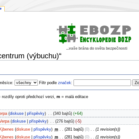
e
...vaše brána do světa bezpečnosti
icentrum (výbuchu)“
měsíce:
Filtr podle
značek
:
= rozdíly oproti předchozí verzi,
m
= malá editace
erpa
diskuse
příspěvky
‎
340 bajtů
+64
Verpa
diskuse
příspěvky
‎
276 bajtů
-5
Kjbenes
diskuse
příspěvky
‎
m
281 bajtů
0
‎
1 revision(s)
Kjbenes
diskuse
příspěvky
‎
m
281 bajtů
0
‎
1 revision(s)