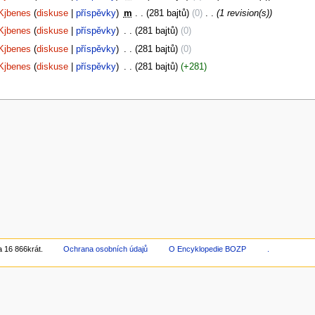
Kjbenes
diskuse
příspěvky
‎
m
281 bajtů
0
‎
1 revision(s)
Kjbenes
diskuse
příspěvky
‎
281 bajtů
0
Kjbenes
diskuse
příspěvky
‎
281 bajtů
0
Kjbenes
diskuse
příspěvky
‎
281 bajtů
+281
 16 866krát.
Ochrana osobních údajů
O Encyklopedie BOZP
.