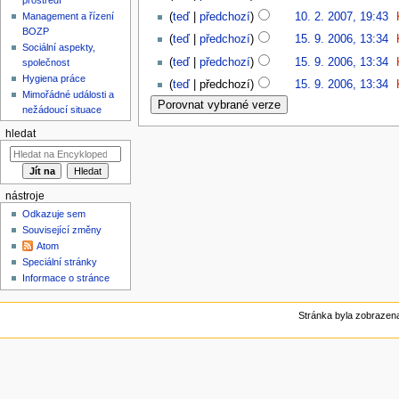
Management a řízení
teď
předchozí
10. 2. 2007, 19:43
‎
BOZP
teď
předchozí
15. 9. 2006, 13:34
‎
Sociální aspekty,
teď
předchozí
15. 9. 2006, 13:34
‎
společnost
Hygiena práce
teď
předchozí
15. 9. 2006, 13:34
‎
Mimořádné události a
nežádoucí situace
hledat
nástroje
Odkazuje sem
Související změny
Atom
Speciální stránky
Informace o stránce
Stránka byla zobrazena