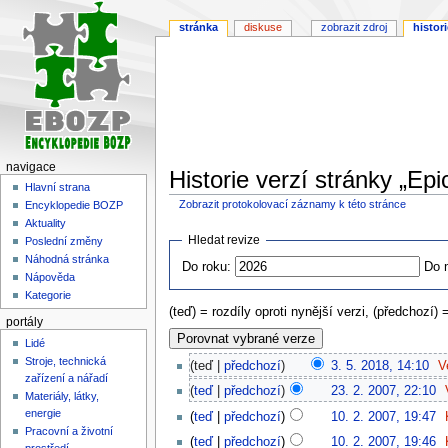
stránka
diskuse
zobrazit zdroj
histori
navigace
Historie verzí stránky „Ep
Hlavní strana
Zobrazit protokolovací záznamy k této stránce
Encyklopedie BOZP
Aktuality
Skočit
Skočit
Hledat revize
Poslední změny
na
na
Náhodná stránka
Do roku:
Do 
navigaci
vyhledávání
Nápověda
Kategorie
(teď) = rozdíly oproti nynější verzi, (předchozí) 
portály
Lidé
Stroje, technická
teď
předchozí
3. 5. 2018, 14:10
‎
V
zařízení a nářadí
teď
předchozí
23. 2. 2007, 22:10
‎
Materiály, látky,
energie
teď
předchozí
10. 2. 2007, 19:47
‎
Pracovní a životní
teď
předchozí
10. 2. 2007, 19:46
‎
prostředí