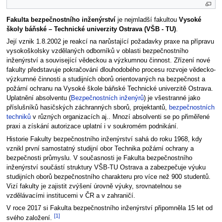
Fakulta bezpečnostního inženýrství
je nejmladší fakultou
Vysoké
školy báňské – Technické univerzity Ostrava (VŠB - TU)
.
Její vznik 1.8.2002 je reakcí na narůstající požadavky praxe na přípravu
vysokoškolsky vzdělaných odborníků v oblasti bezpečnostního
inženýrství a související vědeckou a výzkumnou činnost. Zřízení nové
fakulty představuje pokračování dlouhodobého procesu rozvoje vědecko-
výzkumné činnosti a studijních oborů orientovaných na bezpečnost a
požární ochranu na Vysoké škole báňské Technické univerzitě Ostrava.
Uplatnění absolventu (
Bezpečnostních inženýrů
) je všestranné jako
příslušníků hasičských záchranných sborů, projektantů,
bezpečnostních
techniků
v různých organizacích aj.. Mnozí absolventi se po přiměřené
praxi a získání autorizace uplatní i v soukromém podnikání.
Historie Fakulty bezpečnostního inženýrství sahá do roku 1968, kdy
vznikl první samostatný studijní obor Technika požární ochrany a
bezpečnosti průmyslu. V současnosti je Fakulta bezpečnostního
inženýrství součástí struktury VŠB-TU Ostrava a zabezpečuje výuku
studijních oborů bezpečnostního charakteru pro více než 900 studentů.
Vizí fakulty je zajistit zvýšení úrovně výuky, srovnatelnou se
vzdělávacími institucemi v ČR a v zahraničí.
V roce 2017 si Fakulta bezpečnostního inženýrství připomněla 15 let od
[1]
svého založení.