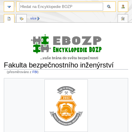
více
...vaše brána do světa bezpečnosti
Fakulta bezpečnostního inženýrství
(přesměrováno z
FBI
)
Skočit
Skočit
na
na
navigaci
vyhledávání