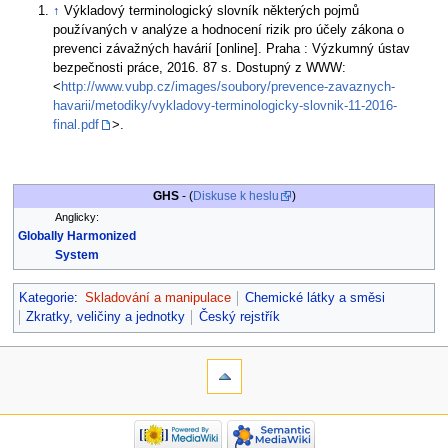
↑
Výkladový terminologický slovník některých pojmů
používaných v analýze a hodnocení rizik pro účely zákona o
prevenci závažných havárií [online]. Praha : Výzkumný ústav
bezpečnosti práce, 2016. 87 s. Dostupný z WWW:
<
http://www.vubp.cz/images/soubory/prevence-zavaznych-
havarii/metodiky/vykladovy-terminologicky-slovnik-11-2016-
final.pdf
>.
GHS
- (
Diskuse k heslu
)
Anglicky:
Globally Harmonized
System
Kategorie
:
Skladování a manipulace
Chemické látky a směsi
Zkratky, veličiny a jednotky
Český rejstřík