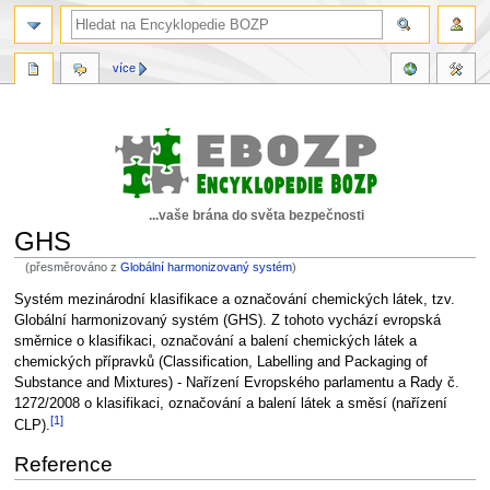
více
...vaše brána do světa bezpečnosti
GHS
(přesměrováno z
Globální harmonizovaný systém
)
Skočit
Skočit
Systém mezinárodní klasifikace a označování chemických látek, tzv.
na
na
Globální harmonizovaný systém (GHS). Z tohoto vychází evropská
navigaci
vyhledávání
směrnice o klasifikaci, označování a balení chemických látek a
chemických přípravků (Classification, Labelling and Packaging of
Substance and Mixtures) - Nařízení Evropského parlamentu a Rady č.
1272/2008 o klasifikaci, označování a balení látek a směsí (nařízení
[1]
CLP).
Reference