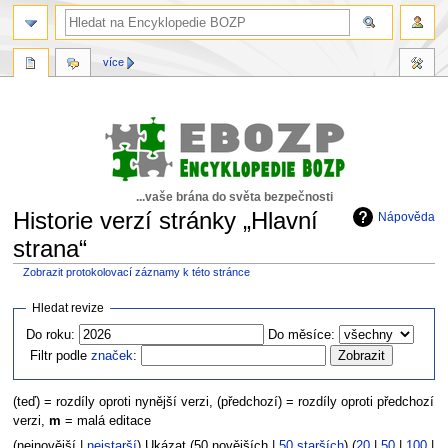
více
...vaše brána do světa bezpečnosti
Historie verzí stránky „Hlavní
Nápověda
strana“
Zobrazit protokolovací záznamy k této stránce
Skočit
Skočit
Hledat revize
na
na
Do roku:
Do měsíce:
navigaci
vyhledávání
Filtr podle
značek
:
(teď) = rozdíly oproti nynější verzi, (předchozí) = rozdíly oproti předchozí
verzi,
m
= malá editace
(nejnovější |
nejstarší
) Ukázat (50 novějších |
50 starších
) (
20
|
50
|
100
|