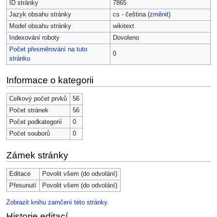
ID stránky
7865
Jazyk obsahu stránky
cs - čeština (
změnit
)
Model obsahu stránky
wikitext
Indexování roboty
Dovoleno
Počet přesměrování na tuto
0
stránku
Informace o kategorii
Celkový počet prvků
56
Počet stránek
56
Počet podkategorií
0
Počet souborů
0
Zámek stránky
Editace
Povolit všem (do odvolání)
Přesunutí
Povolit všem (do odvolání)
Zobrazit knihu zamčení této stránky.
Historie editací