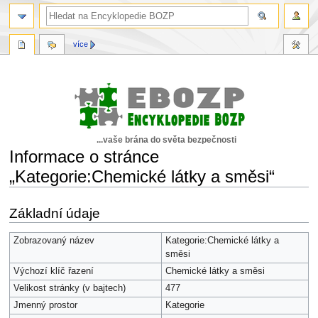
více
...vaše brána do světa bezpečnosti
Informace o stránce
„Kategorie:Chemické látky a směsi“
Skočit
Skočit
Základní údaje
na
na
navigaci
vyhledávání
Zobrazovaný název
Kategorie:Chemické látky a
směsi
Výchozí klíč řazení
Chemické látky a směsi
Velikost stránky (v bajtech)
477
Jmenný prostor
Kategorie